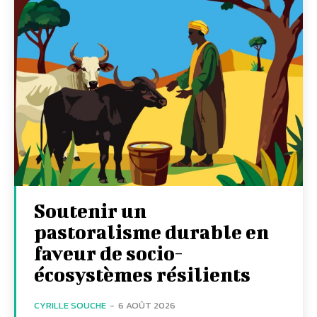
Soutenir un
pastoralisme durable en
faveur de socio-
écosystèmes résilients
CYRILLE SOUCHE
-
6 AOÛT 2026