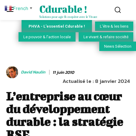
Cdurable !
French
▼
Solutions pour agir & coopérer avec le Vivant
PHVA - L'essentiel Cdurable !
L'être & les liens
Le pouvoir & l'action locale
Le vivant & refaire société
News Sélection
David Naulin
11 juin 2010
Actualisé le :
8 janvier 2024
L’entreprise au cœur
du développement
durable : la stratégie
RSE