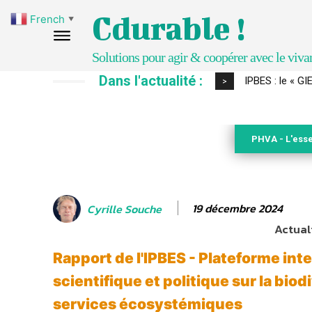
Cdurable !
French
▼
Solutions pour agir & coopérer avec le viva
Dans l'actualité :
IPBES : le « GI
>
PHVA - L'esse
19 décembre 2024
Cyrille Souche
Actuali
Rapport de l'IPBES - Plateforme i
scientifique et politique sur la biodi
services écosystémiques