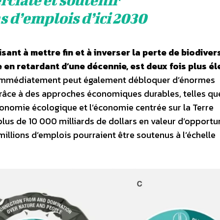
s d’emplois d’ici 2030
isant à mettre fin et à inverser la perte de biodiver
 en retardant d’une décennie, est deux fois plus é
 immédiatement peut également débloquer d’énormes
râce à des approches économiques durables, telles qu
économie écologique et l’économie centrée sur la Terre
plus de 10 000 milliards de dollars en valeur d’opportu
illions d’emplois pourraient être soutenus à l’échelle