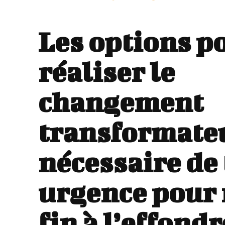
Les options p
réaliser le
changement
transformate
nécessaire de
urgence pour
fin à l’effon