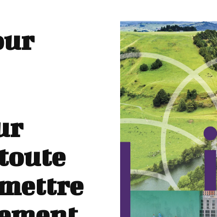
our
ur
 toute
 mettre
drement