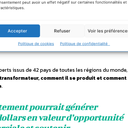
nsentement peut avoir un effet négatif sur certaines fonctionnalités et
ractéristiques.
ses sous-jacentes de la perte de biodiversité, les
s et les options pour atteindre la vision 2050 pour l
ansformateurs
– s’appuie sur le rapport d’évaluation mo
Accepter
Refuser
Voir les préférence
oyen d’atteindre les objectifs de développement
Politique de cookies
Politique de confidentialité
nt transformateur
, et sur le rapport d’évaluation des 
perts issus de 42 pays de toutes les régions du monde,
 transformateur, comment il se produit et comment
e
.
tement pourrait générer
dollars en valeur d’opportunité
ciale et soutenir