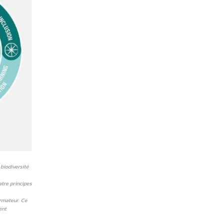
 biodiversité
atre principes
ormateur. Ce
ent