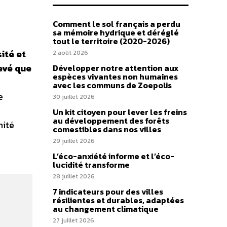
Comment le sol français a perdu
sa mémoire hydrique et déréglé
tout le territoire (2020-2026)
sité et
2 août 2026
levé que
Développer notre attention aux
espèces vivantes non humaines
avec les communs de Zoepolis
e
30 juillet 2026
Un kit citoyen pour lever les freins
au développement des forêts
nité
comestibles dans nos villes
29 juillet 2026
L’éco-anxiété informe et l’éco-
lucidité transforme
28 juillet 2026
7 indicateurs pour des villes
résilientes et durables, adaptées
au changement climatique
27 juillet 2026