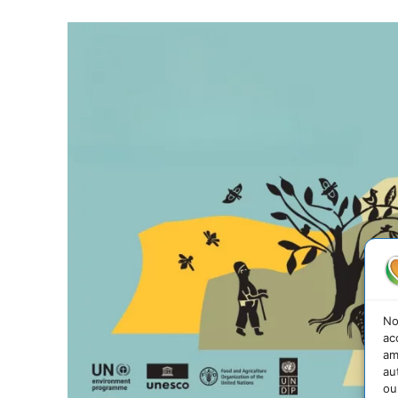
No
ac
am
au
ou