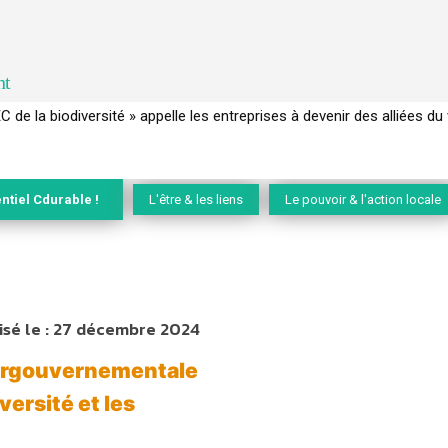
nt
EC de la biodiversité » appelle les entreprises à devenir des alliées du 
ntiel Cdurable !
L'être & les liens
Le pouvoir & l'action locale
sé le :
27 décembre 2024
ntergouvernementale
versité et les