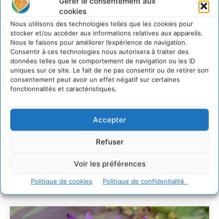
Gérer le consentement aux
cookies
Comment le sol français a perdu sa mémoire
Nous utilisons des technologies telles que les cookies pour
hydrique et déréglé tout le territoire (2020-2026)
stocker et/ou accéder aux informations relatives aux appareils.
Nous le faisons pour améliorer l’expérience de navigation.
2 août 2026
Consentir à ces technologies nous autorisera à traiter des
Développer notre attention aux espèces vivantes
données telles que le comportement de navigation ou les ID
non humaines avec les communs de Zoepolis
uniques sur ce site. Le fait de ne pas consentir ou de retirer son
30 juillet 2026
consentement peut avoir un effet négatif sur certaines
fonctionnalités et caractéristiques.
Un kit citoyen pour lever les freins au
développement des forêts comestibles dans nos
villes
Accepter
29 juillet 2026
L’éco-anxiété informe et l’éco-lucidité transforme
Refuser
28 juillet 2026
7 indicateurs pour des villes résilientes et durables,
Voir les préférences
adaptées au changement climatique
27 juillet 2026
Politique de cookies
Politique de confidentialité