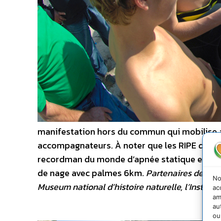
manifestation hors du commun qui mobilise a
accompagnateurs. À noter que les RIPE de 200
recordman du monde d’apnée statique et d
de nage avec palmes 6km.
Partenaires des 14è
No
Museum national d’histoire naturelle, l’Instit
ac
am
au
ou