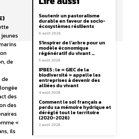
Lire aussi
Soutenir un pastoralisme
E)
durable en faveur de socio-
écosystèmes résilients
ette
6 août 2026
0 jeunes
S’inspirer de l’arbre pour un
-marins
modèle économique
ion
régénératif du vivant …
on, de
5 août 2026
IPBES : le « GIEC de la
biodiversité » appelle les
n de
entreprises à devenir des
alliées du vivant
plongée
4 août 2026
act des
Comment le sol français a
ion des
perdu sa mémoire hydrique et
déréglé tout le territoire
enaires
(2020-2026)
 comme «
2 août 2026
ns, ils