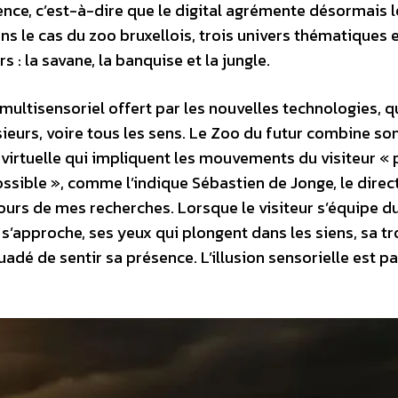
ence, c’est-à-dire que le digital agrémente désormais l
ans le cas du zoo bruxellois, trois univers thématiques 
 : la savane, la banquise et la jungle.
ltisensoriel offert par les nouvelles technologies, qu
usieurs, voire tous les sens. Le Zoo du futur combine so
 virtuelle qui impliquent les mouvements du visiteur «
ossible », comme l’indique Sébastien de Jonge, le direc
cours de mes recherches. Lorsque le visiteur s’équipe d
 s’approche, ses yeux qui plongent dans les siens, sa 
suadé de sentir sa présence. L’illusion sensorielle est p