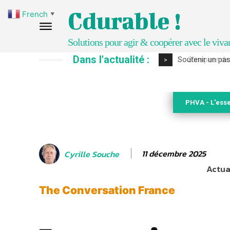
Cdurable !
French
▼
Solutions pour agir & coopérer avec le viva
Dans l'actualité :
S’inspirer de 
>
PHVA - L'esse
11 décembre 2025
Cyrille Souche
Actual
The Conversation France