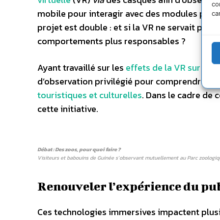
co
mobile pour interagir avec des modules pédag
ca
projet est double : et si la VR ne servait pas
comportements plus responsables ?
Ayant travaillé sur les
effets de la VR sur le
d’observation privilégié pour comprendre
co
touristiques et culturelles
. Dans le cadre de 
cette initiative.
Débat : Des zoos, pour quoi faire ?
Visiteurs et babouins de Guinée s’observant mutuellement au Parc zoologi
Renouveler l’expérience du pu
Ces technologies immersives impactent plusi