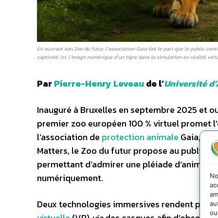
En ouvrant son Zoo du futur, l’association Gaia fait le pari que le public con
captivité. Ici, l’image numérique d’un tigre dans la simulation en réalité virt
Par
Pierre-Henry Leveau
de l’
Université d
Inauguré à Bruxelles en septembre 2025 et ou
premier zoo européen 100 % virtuel promet l’
l’association de
protection animale
Gaia, en 
Matters, le Zoo du futur propose au public de
permettant d’admirer une pléiade d’animaux 
numériquement.
No
ac
am
Deux technologies immersives rendent possib
au
ou
virtuelle
(VR)
via
des casques afin d’observer 