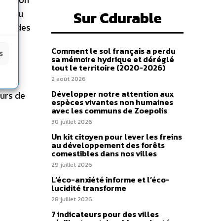
ion du
Sur Cdurable
ager des
Comment le sol français a perdu
s
sa mémoire hydrique et déréglé
ain
tout le territoire (2020-2026)
2 août 2026
iques
Développer notre attention aux
eurs de
espèces vivantes non humaines
avec les communs de Zoepolis
30 juillet 2026
Un kit citoyen pour lever les freins
au développement des forêts
comestibles dans nos villes
29 juillet 2026
L’éco-anxiété informe et l’éco-
lucidité transforme
28 juillet 2026
7 indicateurs pour des villes