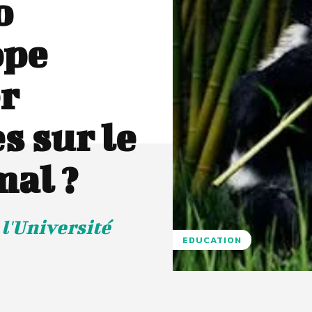
o
ope
er
s sur le
mal ?
l'Université
EDUCATION