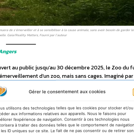
tinuera de s’émerveiller et à se sensibiliser à la cause animale, sans avoir besoin de garder 
uelle. Gaia/Reality Matters, Fourni par l’auteur
’Angers
vert au public jusqu’au 30 décembre 2025, le Zoo du fu
émerveillement d’un zoo, mais sans cages. Imaginé par
collaboration avec le studio d’expériences immersives 
 repenser la relation entre humains et animaux en lui
Gérer le consentement aux cookies
en liberté dans des environnements naturels reconstit
us utilisons des technologies telles que les cookies pour stocker et/ou
céder aux informations relatives aux appareils. Nous le faisons pour
éliorer l’expérience de navigation. Consentir à ces technologies nous
le la découverte de ces univers numériques : la
réalité
torisera à traiter des données telles que le comportement de navigatio
 les ID uniques sur ce site. Le fait de ne pas consentir ou de retirer son
les animaux ainsi que la réalité augmentée
via
une appl