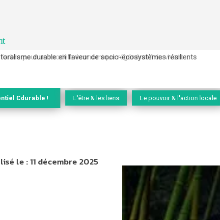
nt
l’arbre pour un modèle économique régénératif du vivant …
ntiel Cdurable !
L'être & les liens
Le pouvoir & l'action locale
isé le :
11 décembre 2025