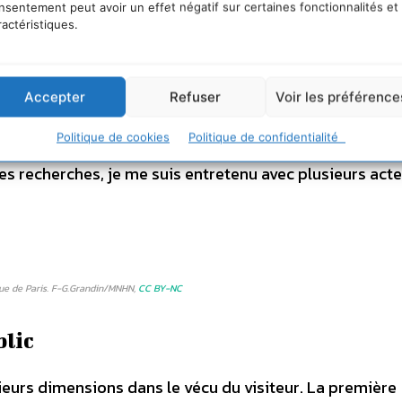
nsentement peut avoir un effet négatif sur certaines fonctionnalités et
ogiques (quiz, informations sur les animaux). L’ambit
ractéristiques.
 seulement à divertir mais aussi à éduquer afin d’encour
Accepter
Refuser
Voir les préférence
s consommateurs
, le Zoo du futur constitue donc un terr
Politique de cookies
Politique de confidentialité
mment les technologies immersives modifient les prat
ces recherches, je me suis entretenu avec plusieurs act
que de Paris. F-G.Grandin/MNHN,
CC BY-NC
blic
eurs dimensions dans le vécu du visiteur. La première