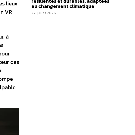
résilientes et durables, adaptées
es lieux
au changement climatique
en VR
27 juillet 2026
i, à
ns
 pour
teur des
u
trompe
alpable