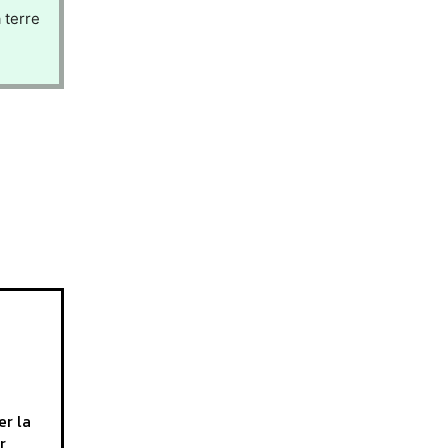
 terre
er la
r