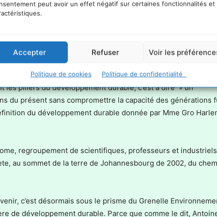
nsentement peut avoir un effet négatif sur certaines fonctionnalités et
ractéristiques.
Accepter
Refuser
Voir les préférence
, mettre en place les modalités d’un développement à la fois
Politique de cookies
Politique de confidentialité
 le plan social et respectueux de notre environnement est un d
nt les piliers du développement durable, c’est à dire » un
ns du présent sans compromettre la capacité des générations f
e définition du développement durable donnée par Mme Gro Harl
Rome, regroupement de scientifiques, professeurs et industriel
nète, au sommet de la terre de Johannesbourg de 2002, du chem
avenir, c’est désormais sous le prisme du Grenelle Environneme
tière de développement durable. Parce que comme le dit, Antoin