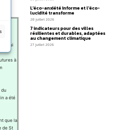
L’éco-anxiété informe et l’éco-
lucidité transforme
28 juillet 2026
7 indicateurs pour des villes
s
résilientes et durables, adaptées
au changement climatique
éfi qui
27 juillet 2026
utures à
em
s du
in a été
nt que la
e de St