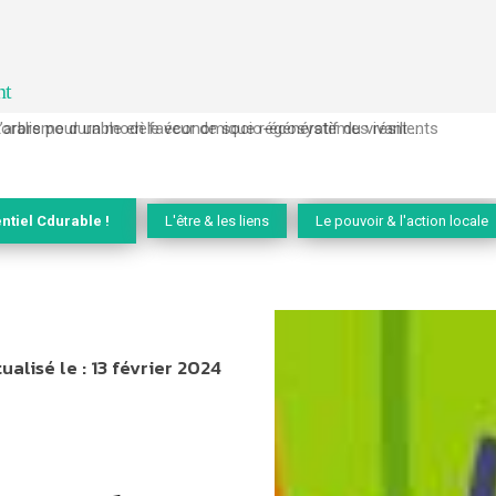
nt
l’arbre pour un modèle économique régénératif du vivant …
ntiel Cdurable !
L'être & les liens
Le pouvoir & l'action locale
ualisé le :
13 février 2024