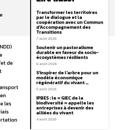
Transformer les territoires
re
par le dialogue et la
coopération avec un Commun
d’Accompagnement des
Transitions
7 août 2026
SNDD)
Soutenir un pastoralisme
durable en faveur de socio-
e
écosystèmes résilients
fet de
6 août 2026
t
S’inspirer de l’arbre pour un
modèle économique
régénératif du vivant …
ransport
5 août 2026
 en
IPBES : le « GIEC de la
biodiversité » appelle les
e les
entreprises à devenir des
iais
alliées du vivant
ertation
4 août 2026