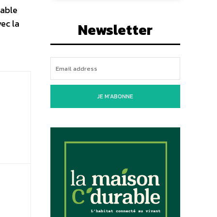
rable
ec la
Newsletter
JE M'ABONNE