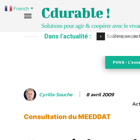
Cdurable !
French
▼
Solutions pour agir & coopérer avec le viva
Dans l'actualité :
S’inspirer de 
>
PHVA - L'esse
8 avril 2009
Cyrille Souche
Act
Consultation du MEEDDAT