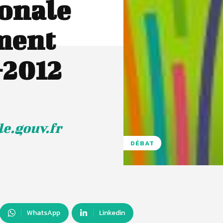
ionale
ment
-2012
e.gouv.fr
DÉBAT
WhatsApp
Linkedin