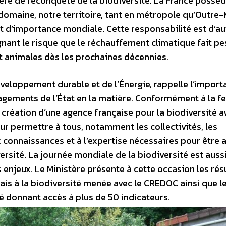
ière de reconquête de la biodiversité. La France possè
 domaine, notre territoire, tant en métropole qu’Outre-
t d’importance mondiale. Cette responsabilité est d’au
gnant le risque que le réchauffement climatique fait pe
t animales dès les prochaines décennies.
éveloppement durable et de l’Énergie, rappelle l’impor
agements de l’État en la matière. Conformément à la fe
e création d’une agence française pour la biodiversité av
our permettre à tous, notamment les collectivités, les
x connaissances et à l’expertise nécessaires pour être 
ersité. La journée mondiale de la biodiversité est auss
es enjeux. Le Ministère présente à cette occasion les rés
çais à la biodiversité menée avec le CREDOC ainsi que l
é donnant accès à plus de 50 indicateurs.