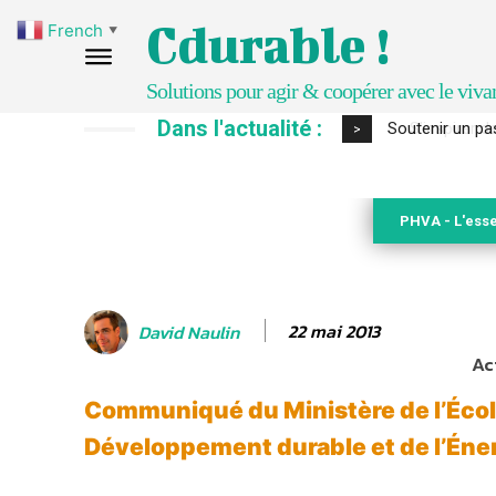
Cdurable !
French
▼
Solutions pour agir & coopérer avec le viva
Dans l'actualité :
S’inspirer de 
>
PHVA - L'esse
22 mai 2013
David Naulin
Ac
Communiqué du Ministère de l’Écol
Développement durable et de l’Éne