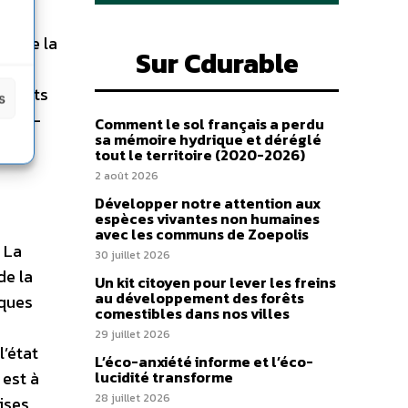
 ans,
ux de la
Sur Cdurable
s
roduits
s
que… –
Comment le sol français a perdu
sa mémoire hydrique et déréglé
tout le territoire (2020-2026)
2 août 2026
Développer notre attention aux
espèces vivantes non humaines
avec les communs de Zoepolis
La
30 juillet 2026
de la
Un kit citoyen pour lever les freins
au développement des forêts
iques
comestibles dans nos villes
29 juillet 2026
l’état
L’éco-anxiété informe et l’éco-
 est à
lucidité transforme
28 juillet 2026
ises,