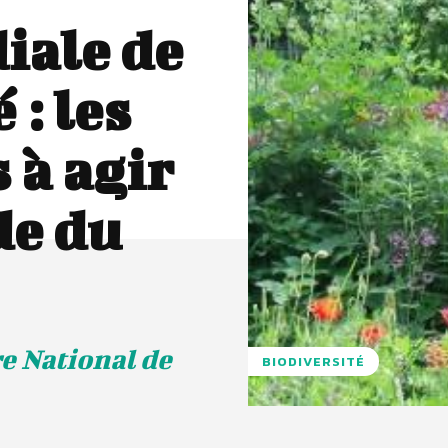
iale de
 : les
 à agir
de du
e National de
BIODIVERSITÉ