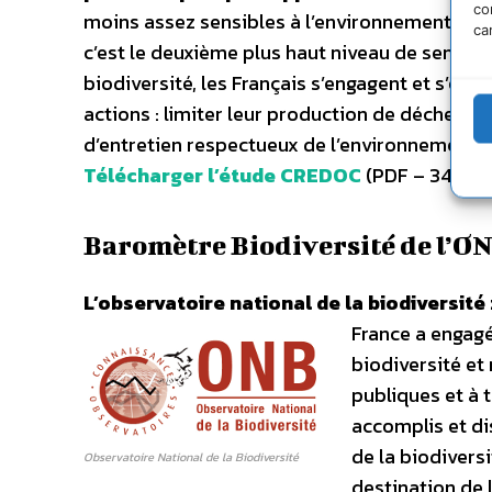
co
moins assez sensibles à l’environnement tand
ca
c’est le deuxième plus haut niveau de sensibi
biodiversité, les Français s’engagent et s’eff
actions : limiter leur production de déchets, u
d’entretien respectueux de l’environnement, 
Télécharger l’étude CREDOC
(PDF – 349 Ko
Baromètre Biodiversité de l’O
L’observatoire national de la biodiversité 
France a engagé
biodiversité et 
publiques et à 
accomplis et dis
de la biodiversi
Observatoire National de la Biodiversité
destination de 