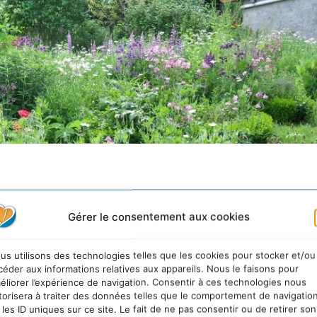
Gérer le consentement aux cookies
ent et prêts à agir pour la biodiversité
Ce sondage
Écologie, du Développement durable et de l’Énergie
us utilisons des technologies telles que les cookies pour stocker et/ou
 sait ce qu’est la biodiversité (62 %) quand 35 % d’
céder aux informations relatives aux appareils. Nous le faisons pour
éliorer l’expérience de navigation. Consentir à ces technologies nous
ité ont déjà un impact sur leur vie quotidienne, soit
torisera à traiter des données telles que le comportement de navigatio
 Plus largement, 93 % des personnes interrogées se dis
 les ID uniques sur ce site. Le fait de ne pas consentir ou de retirer son