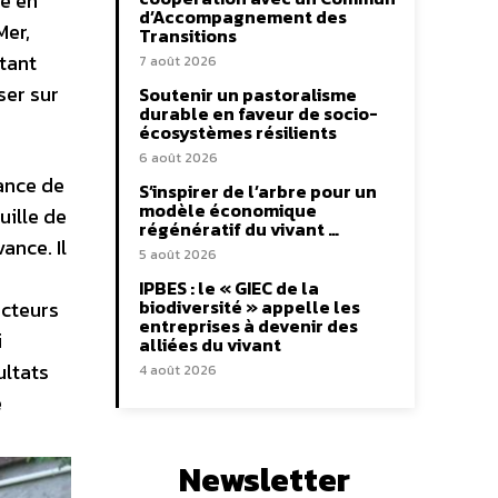
de en
d’Accompagnement des
Mer,
Transitions
tant
7 août 2026
ser sur
Soutenir un pastoralisme
durable en faveur de socio-
écosystèmes résilients
6 août 2026
tance de
S’inspirer de l’arbre pour un
modèle économique
uille de
régénératif du vivant …
ance. Il
5 août 2026
IPBES : le « GIEC de la
biodiversité » appelle les
acteurs
entreprises à devenir des
i
alliées du vivant
ultats
4 août 2026
e
Newsletter