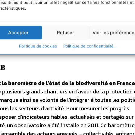
nsentement peut avoir un effet négatif sur certaines fonctionnalités et
is que 47 % se disent hautement sensibles. Depuis dix
ractéristiques.
lité jamais atteint. Au-delà de la connaissance des enje
orcent de protéger la biodiversité au travers de plusieur
tiliser peu d’engrais ou de pesticides, privilégier des p
Accepter
Refuser
Voir les préférence
consommer des aliments issus de l’agriculture biologi
Politique de cookies
Politique de confidentialité
)
NB
: le baromètre de l’état de la biodiversité en France
 plusieurs grands chantiers en faveur de la protection 
marque ainsi sa volonté de l’intégrer à toutes les polit
tous les secteurs d’activité. Pour mesurer les progrès
poser d’indicateurs fiables, actualisés et partagés sur 
té, un observatoire a été installé en 2011. Ce baromètre
l’ensemble des acteurs engagés – collectivités, entrepr