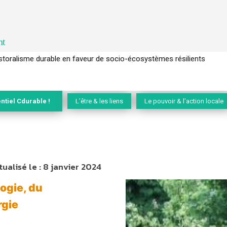
nt
l’arbre pour un modèle économique régénératif du vivant …
ntiel Cdurable !
L'être & les liens
Le pouvoir & l'action locale
tualisé le :
8 janvier 2024
ogie, du
rgie