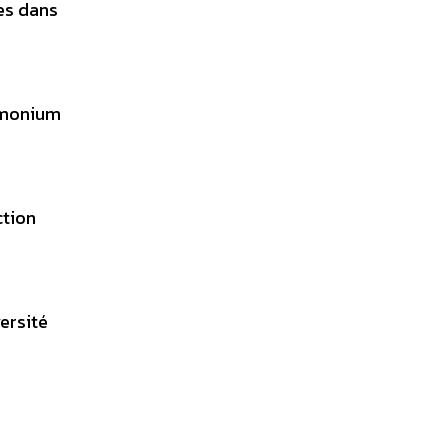
es dans
ammonium
ction
ersité