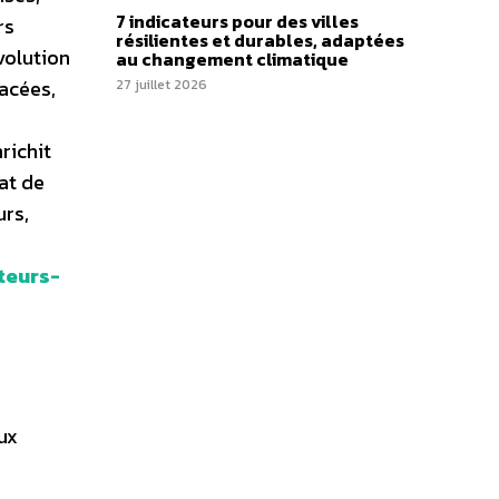
7 indicateurs pour des villes
rs
résilientes et durables, adaptées
volution
au changement climatique
nacées,
27 juillet 2026
richit
at de
urs,
ateurs-
ux