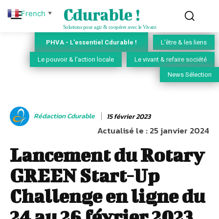
Cdurable !
French
▼
Solutions pour agir & coopérer avec le Vivant
PHVA - L'essentiel Cdurable !
L'être & les liens
Le pouvoir & l'action locale
Le vivant & refaire société
News Sélection
Rédaction Cdurable
15 février 2023
Actualisé le :
25 janvier 2024
Lancement du Rotary
GREEN Start-Up
Challenge en ligne du
24 au 26 février 2023