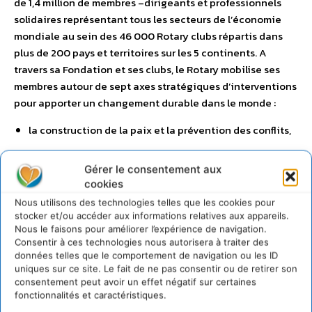
de 1,4 million de membres –dirigeants et professionnels
solidaires représentant tous les secteurs de l’économie
mondiale au sein des 46 000 Rotary clubs répartis dans
plus de 200 pays et territoires sur les 5 continents. A
travers sa Fondation et ses clubs, le Rotary mobilise ses
membres autour de sept axes stratégiques d’interventions
pour apporter un changement durable dans le monde :
la construction de la paix et la prévention des conflits,
l’approvisionnement en eau potable,
Gérer le consentement aux
l’assainissement et l’hygiène,
cookies
la prévention et le traitement des maladies,
Nous utilisons des technologies telles que les cookies pour
stocker et/ou accéder aux informations relatives aux appareils.
la santé des mères et des enfants,
Nous le faisons pour améliorer l’expérience de navigation.
Consentir à ces technologies nous autorisera à traiter des
l’alphabétisation et l’éducation,
données telles que le comportement de navigation ou les ID
uniques sur ce site. Le fait de ne pas consentir ou de retirer son
le développement des économies locales,
consentement peut avoir un effet négatif sur certaines
la préservation et la protection de l’environnement.
fonctionnalités et caractéristiques.