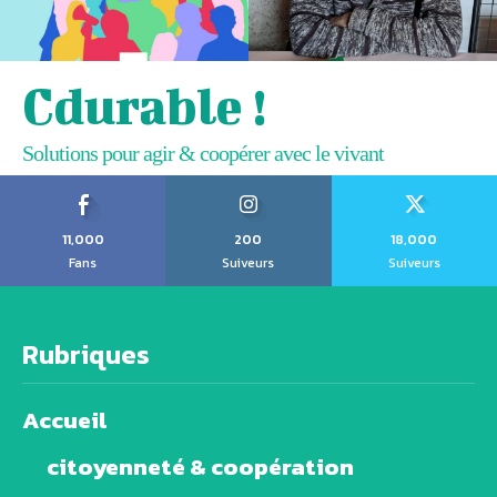
Cdurable !
Solutions pour agir & coopérer avec le vivant
11,000
200
18,000
Fans
Suiveurs
Suiveurs
Rubriques
Accueil
citoyenneté & coopération