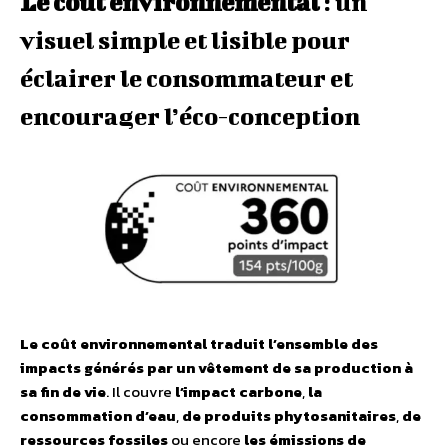
Le coût environnemental
: un
visuel simple et lisible pour
éclairer le consommateur et
encourager l’éco-conception
Le coût environnemental traduit l’ensemble des
impacts générés par un vêtement de sa production à
sa fin de vie
. Il couvre
l’impact carbone
,
la
consommation d’eau
,
de produits phytosanitaires
,
de
ressources fossiles
ou encore
les émissions de