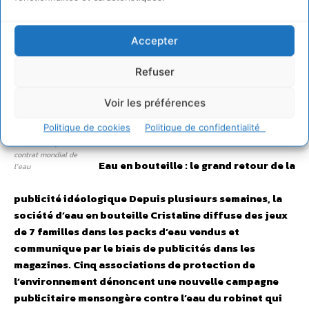
Fondation Danielle
France Nature
AGIR pour
Mitterand
Environnement
l’environnement
Accepter
Refuser
Voir les préférences
Politique de cookies
Politique de confidentialité
Association pour le
contrat mondial de
Eau en bouteille : le grand retour de la
l’eau
publicité idéologique
Depuis plusieurs semaines, la
société d’eau en bouteille Cristaline diffuse des jeux
de 7 familles dans les packs d’eau vendus et
communique par le biais de publicités dans les
magazines. Cinq associations de protection de
l’environnement dénoncent une nouvelle campagne
publicitaire mensongère contre l’eau du robinet qui