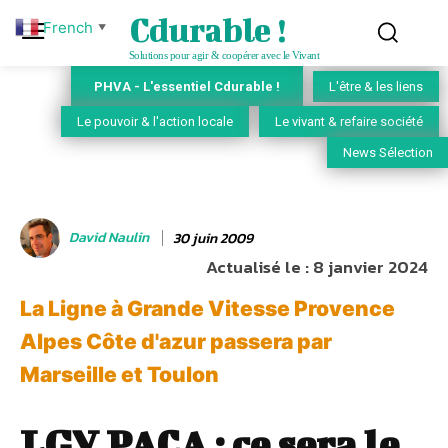
Cdurable !
French
▼
Solutions pour agir & coopérer avec le Vivant
PHVA - L'essentiel Cdurable !
L'être & les liens
Le pouvoir & l'action locale
Le vivant & refaire société
News Sélection
David Naulin
30 juin 2009
Actualisé le :
8 janvier 2024
La Ligne à Grande Vitesse Provence
Alpes Côte d'azur passera par
Marseille et Toulon‎
LGV PACA : ce sera le