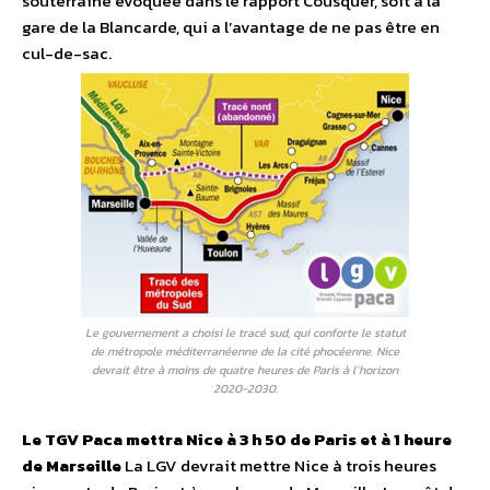
souterraine évoquée dans le rapport Cousquer, soit à la
gare de la Blancarde, qui a l’avantage de ne pas être en
cul-de-sac.
Le gouvernement a choisi le tracé sud, qui conforte le statut
de métropole méditerranéenne de la cité phocéenne. Nice
devrait être à moins de quatre heures de Paris à l’horizon
2020-2030.
Le TGV Paca mettra Nice à 3 h 50 de Paris et à 1 heure
de Marseille
La LGV devrait mettre Nice à trois heures