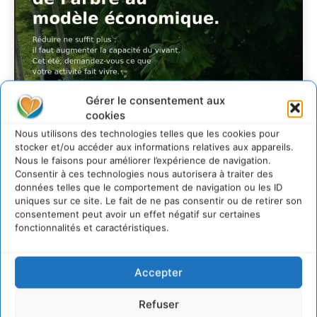
Gérer le consentement aux
cookies
Nous utilisons des technologies telles que les cookies pour
stocker et/ou accéder aux informations relatives aux appareils.
S’inspirer de l’arbre
Nous le faisons pour améliorer l’expérience de navigation.
pour un modèle
Consentir à ces technologies nous autorisera à traiter des
données telles que le comportement de navigation ou les ID
économique régénératif
uniques sur ce site. Le fait de ne pas consentir ou de retirer son
du vivant …
consentement peut avoir un effet négatif sur certaines
fonctionnalités et caractéristiques.
CYRILLE SOUCHE
-
5 AOÛT 2026
Accepter
Refuser