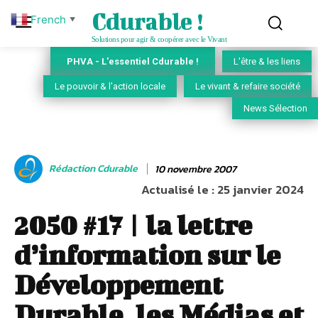
Cdurable !
French
▼
Solutions pour agir & coopérer avec le Vivant
PHVA - L'essentiel Cdurable !
L'être & les liens
Le pouvoir & l'action locale
Le vivant & refaire société
News Sélection
Rédaction Cdurable
10 novembre 2007
Actualisé le :
25 janvier 2024
2050 #17 | la lettre
d’information sur le
Développement
Durable, les Médias et