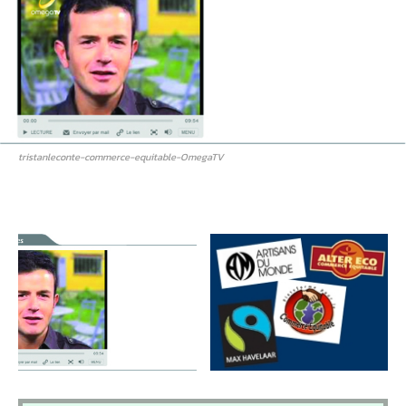
tristanleconte-commerce-equitable-OmegaTV