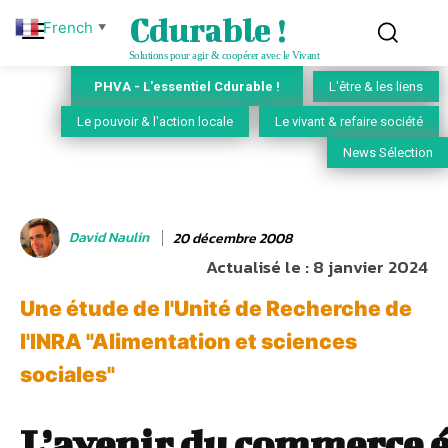
Cdurable !
French
▼
Solutions pour agir & coopérer avec le Vivant
PHVA - L'essentiel Cdurable !
L'être & les liens
Le pouvoir & l'action locale
Le vivant & refaire société
News Sélection
David Naulin
20 décembre 2008
Actualisé le :
8 janvier 2024
Une étude de l'Unité de Recherche de
l'INRA "Alimentation et sciences
sociales"
L’avenir du commerce 