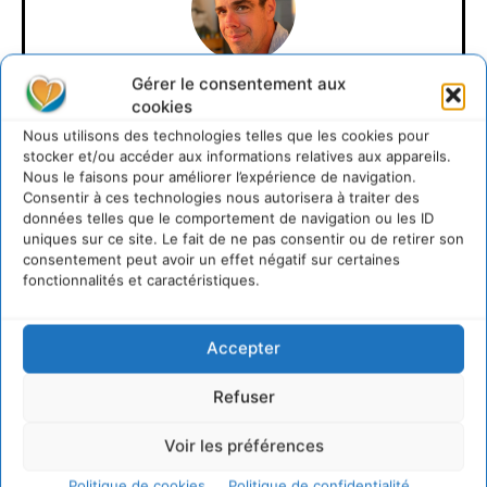
Gérer le consentement aux
David Naulin
cookies
Nous utilisons des technologies telles que les cookies pour
https://cdurable.info
stocker et/ou accéder aux informations relatives aux appareils.
Journaliste de solutions écologiques et sociales en
Nous le faisons pour améliorer l’expérience de navigation.
Occitanie.
Consentir à ces technologies nous autorisera à traiter des
données telles que le comportement de navigation ou les ID
uniques sur ce site. Le fait de ne pas consentir ou de retirer son
consentement peut avoir un effet négatif sur certaines
fonctionnalités et caractéristiques.
Accepter
Refuser
Lire aussi
Voir les préférences
Transformer les territoires par le dialogue et la
Politique de cookies
Politique de confidentialité