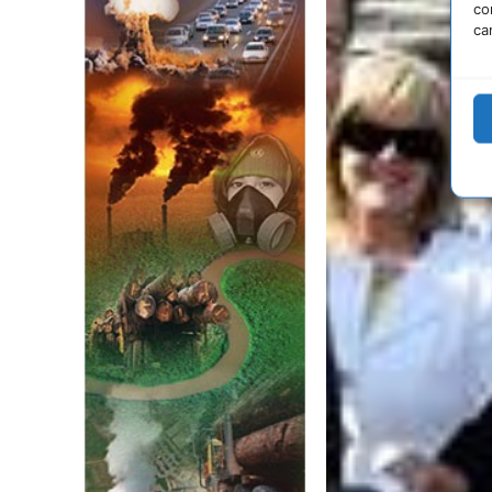
co
ca