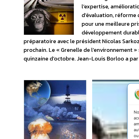
l’expertise, améliorat
d’évaluation, réforme 
pour une meilleure pr
développement durable
préparatoire avec le président Nicolas Sarkozy
prochain. Le « Grenelle de l’environnement »
quinzaine d’octobre. Jean-Louis Borloo a par a
No
ac
am
au
ou