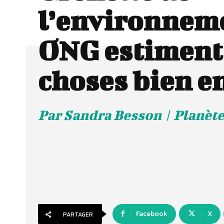
l’environneme
ONG estiment 
choses bien e
Par Sandra Besson | Planète
Facebook
X
PARTAGER