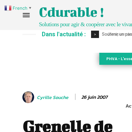
Cdurable !
French
▼
Solutions pour agir & coopérer avec le viva
Dans l'actualité :
S’inspirer de 
>
PHVA - L'esse
26 juin 2007
Cyrille Souche
Ac
Grenelle de