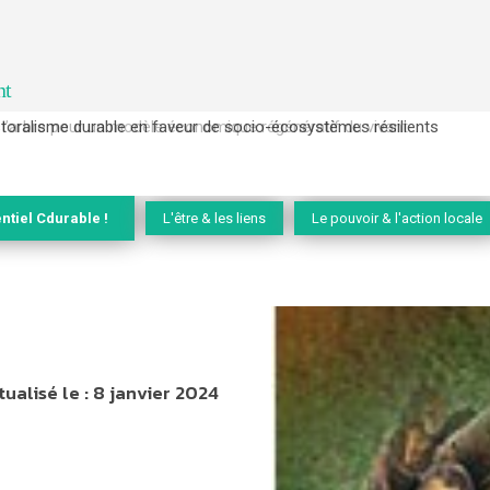
nt
l’arbre pour un modèle économique régénératif du vivant …
ntiel Cdurable !
L'être & les liens
Le pouvoir & l'action locale
tualisé le :
8 janvier 2024