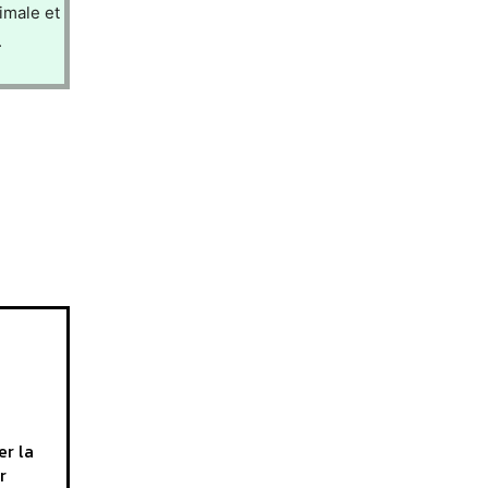
imale et
.
er la
r