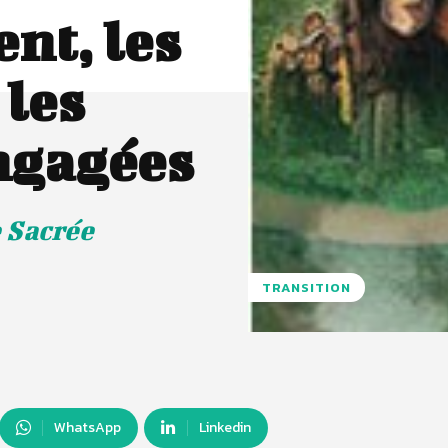
nt, les
les
ngagées
 Sacrée
TRANSITION
WhatsApp
Linkedin