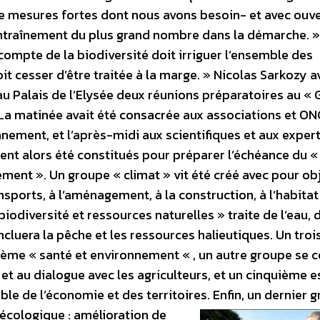
de mesures fortes dont nous avons besoin- et avec ouv
entraînement du plus grand nombre dans la démarche. »
 compte de la biodiversité doit irriguer l’ensemble des
oit cesser d’être traitée à la marge. » Nicolas Sarkozy a
 au Palais de l’Elysée deux réunions préparatoires au « 
 La matinée avait été consacrée aux associations et ON
nnement, et l’après-midi aux scientifiques et aux expert
ient alors été constitués pour préparer l’échéance du «
ement ». Un groupe « climat » vit été créé avec pour ob
nsports, à l’aménagement, à la construction, à l’habitat
biodiversité et ressources naturelles » traite de l’eau, 
ncluera la pêche et les ressources halieutiques. Un tro
hème « santé et environnement « , un autre groupe se 
et au dialogue avec les agriculteurs, et un cinquième e
able de l’économie et des territoires.
Enfin, un dernier 
écologique : amélioration de