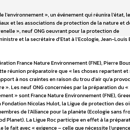
e l’environnement », un événement qui réunira l’état, l
ciaux et les associations de protection de la nature et d
renelle », neuf ONG oeuvrant pour la protection de
inistre et la secrétaire d’Etat à l’Ecologie, Jean-Louis
ération France Nature Environnement (FNE), Pierre Bou
ette réunion préparatoire que « les choses repartent et
pport à nos craintes en raison du trou d’air qu’a provo
e ». Les neuf ONG concernées par la préparation du «
nement » sont France Nature Environnement (FNE), Gree
la Fondation Nicolas Hulot, la Ligue de protection des o
membres de l’Alliance pour la planète (Ecologie sans fro
od Planet). La Ligue Roc participe en effet à la prépara
e le fait avec « exigence – celle que nécessite l’urgenc