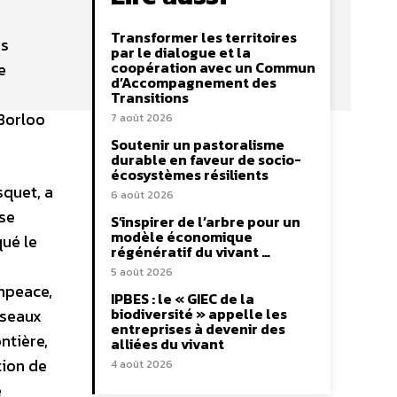
Transformer les territoires
es
par le dialogue et la
coopération avec un Commun
e
d’Accompagnement des
Transitions
 Borloo
7 août 2026
Soutenir un pastoralisme
durable en faveur de socio-
écosystèmes résilients
squet, a
6 août 2026
 se
S’inspirer de l’arbre pour un
modèle économique
qué le
régénératif du vivant …
5 août 2026
npeace,
IPBES : le « GIEC de la
biodiversité » appelle les
iseaux
entreprises à devenir des
ntière,
alliées du vivant
tion de
4 août 2026
e