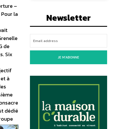
erture –
 Pour la
Newsletter
vait
Grenelle
G de
s. Six
JE M'ABONNE
jectif
 et à
des
isième
consacre
st dédié
groupe