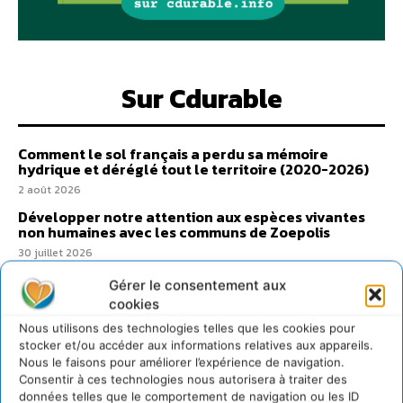
Sur Cdurable
Comment le sol français a perdu sa mémoire
hydrique et déréglé tout le territoire (2020-2026)
2 août 2026
Développer notre attention aux espèces vivantes
non humaines avec les communs de Zoepolis
30 juillet 2026
Un kit citoyen pour lever les freins au
Gérer le consentement aux
développement des forêts comestibles dans nos
cookies
villes
Nous utilisons des technologies telles que les cookies pour
29 juillet 2026
stocker et/ou accéder aux informations relatives aux appareils.
L’éco-anxiété informe et l’éco-lucidité transforme
Nous le faisons pour améliorer l’expérience de navigation.
28 juillet 2026
Consentir à ces technologies nous autorisera à traiter des
données telles que le comportement de navigation ou les ID