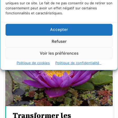
7 indicateurs pour des villes résilientes et durables,
uniques sur ce site. Le fait de ne pas consentir ou de retirer son
adaptées au changement climatique
consentement peut avoir un effet négatif sur certaines
27 juillet 2026
fonctionnalités et caractéristiques.
Accepter
Refuser
Voir les préférences
Politique de cookies
Politique de confidentialité
Transformer les