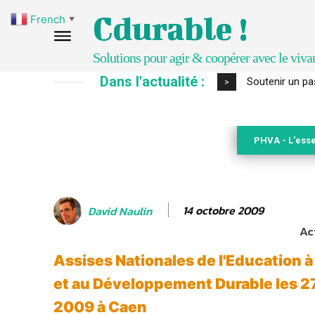
Cdurable !
French
▼
Solutions pour agir & coopérer avec le viva
Dans l'actualité :
Soutenir un pasto
S’inspirer de 
>
PHVA - L'esse
14 octobre 2009
David Naulin
Ac
Assises Nationales de l'Education 
et au Développement Durable les 27
2009 à Caen