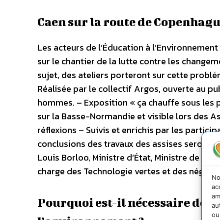
Caen sur la route de Copenhag
Les acteurs de l’Éducation à l’Environnemen
sur le chantier de la lutte contre les change
sujet, des ateliers porteront sur cette probl
Réalisée par le collectif Argos, ouverte au p
hommes. – Exposition « ça chauffe sous les po
sur la Basse-Normandie et visible lors des A
réflexions – Suivis et enrichis par les partici
conclusions des travaux des assises seront p
Louis Borloo, Ministre d’État, Ministre de l’É
charge des Technologie vertes et des négociat
No
ac
am
Pourquoi est-il nécessaire de d
au
ou