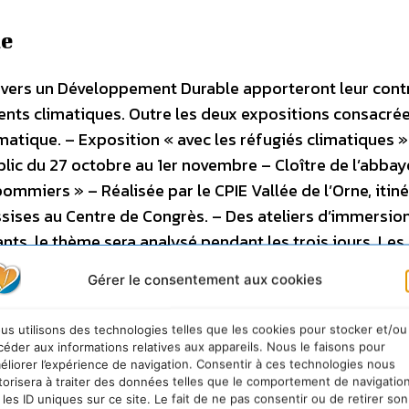
ue
t vers un Développement Durable apporteront leur cont
ments climatiques. Outre les deux expositions consacré
ématique. – Exposition « avec les réfugiés climatiques »
ublic du 27 octobre au 1er novembre – Cloître de l’abbay
mmiers » – Réalisée par le CPIE Vallée de l’Orne, itin
ssises au Centre de Congrès. – Des ateliers d’immersion
pants, le thème sera analysé pendant les trois jours. Les
résentées lors de la journée de clôture en présence de
Gérer le consentement aux cookies
cologie, de l’Énergie, du Développement Durable et de la 
ions sur le climat.
us utilisons des technologies telles que les cookies pour stocker et/ou
céder aux informations relatives aux appareils. Nous le faisons pour
éliorer l’expérience de navigation. Consentir à ces technologies nous
évelopper l’éducation relative à
torisera à traiter des données telles que le comportement de navigatio
 les ID uniques sur ce site. Le fait de ne pas consentir ou de retirer son