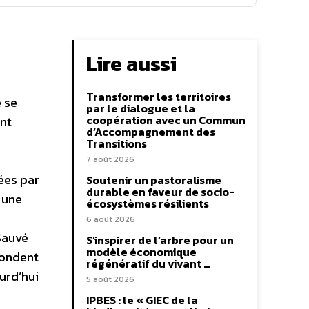
Lire aussi
Transformer les territoires
 se
par le dialogue et la
coopération avec un Commun
ont
d’Accompagnement des
Transitions
7 août 2026
ées par
Soutenir un pastoralisme
durable en faveur de socio-
 une
écosystèmes résilients
6 août 2026
 Sauvé
S’inspirer de l’arbre pour un
modèle économique
pondent
régénératif du vivant …
urd’hui
5 août 2026
IPBES : le « GIEC de la