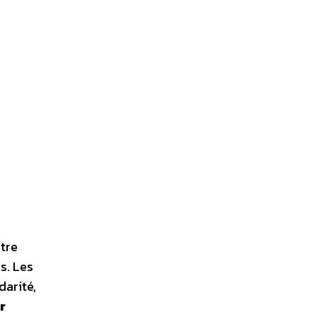
atre
es. Les
darité,
r