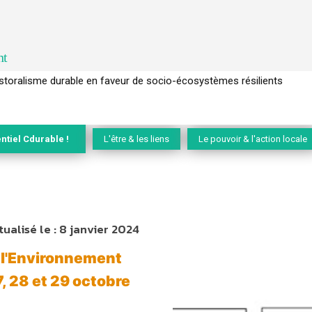
nt
ralisme durable en faveur de socio-écosystèmes résilients
l’arbre pour un modèle économique régénératif du vivant …
ntiel Cdurable !
L'être & les liens
Le pouvoir & l'action locale
tualisé le :
8 janvier 2024
à l'Environnement
, 28 et 29 octobre