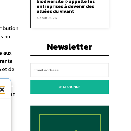
biodiversité » appelle les
entreprises à devenir des
alliées du vivant
4 août 2026
ribution
es au
Newsletter
 –
e aux
érante
 et de
 Jean-
JE M'ABONNE
Mer, en
n