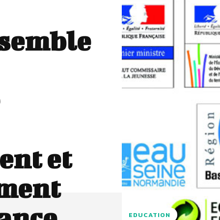
nsemble
ent et
ment
rance
EDUCATION