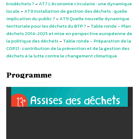
biodéchets ?
–
AT7 L’économie circulaire : une dynamique
locale
–
AT8 Installation de gestion des déchets : quelle
implication du public ?
–
AT9 Quelle nouvelle dynamique
territoriale pour les déchets du BTP ?
–
Table ronde – Plan
déchets 2014-2025 et mise en perspective européenne de
la politique des déchets
–
Table ronde – Préparation de la
COP21 : contribution de la prévention et de la gestion des
déchets à la lutte contre le changement climatique
Programme