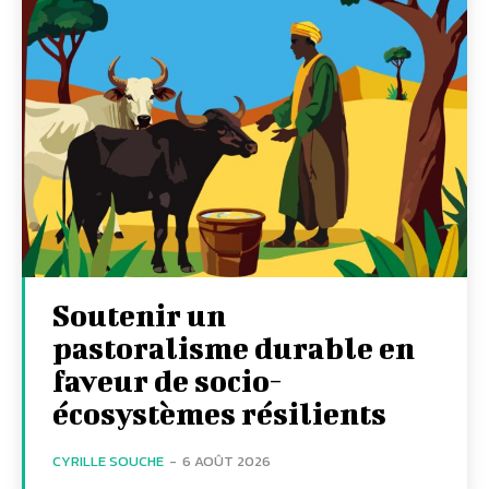
Soutenir un
pastoralisme durable en
faveur de socio-
écosystèmes résilients
CYRILLE SOUCHE
-
6 AOÛT 2026