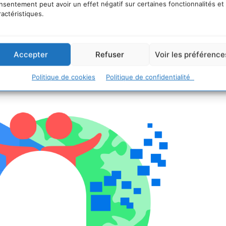
nsentement peut avoir un effet négatif sur certaines fonctionnalités et
ractéristiques.
mise en conformité à cette directive, le ministère de
Accepter
Refuser
Voir les préférence
ancé
le Portail RSE
: un service public gratuit permet
ité
.
Politique de cookies
Politique de confidentialité