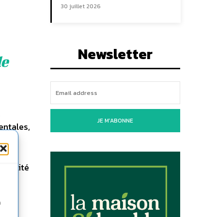
30 juillet 2026
Newsletter
de
x
JE M'ABONNE
entales,
n
aites
iabilité
n