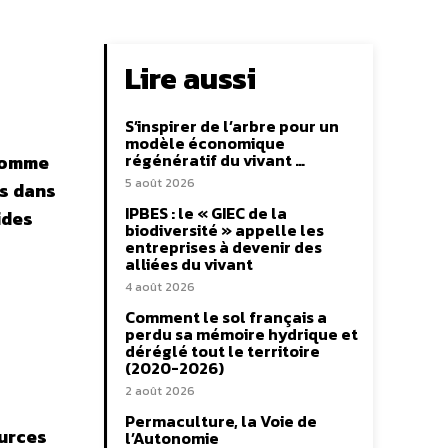
Lire aussi
S’inspirer de l’arbre pour un
modèle économique
régénératif du vivant …
 comme
5 août 2026
es dans
IPBES : le « GIEC de la
ides
biodiversité » appelle les
entreprises à devenir des
alliées du vivant
4 août 2026
Comment le sol français a
perdu sa mémoire hydrique et
déréglé tout le territoire
(2020-2026)
2 août 2026
Permaculture, la Voie de
ources
l’Autonomie