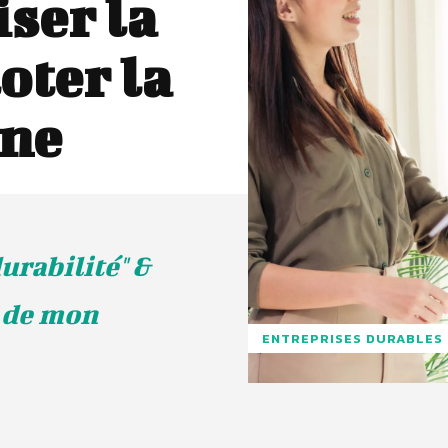
ser la
oter la
une
urabilité" &
n de mon
ENTREPRISES DURABLES