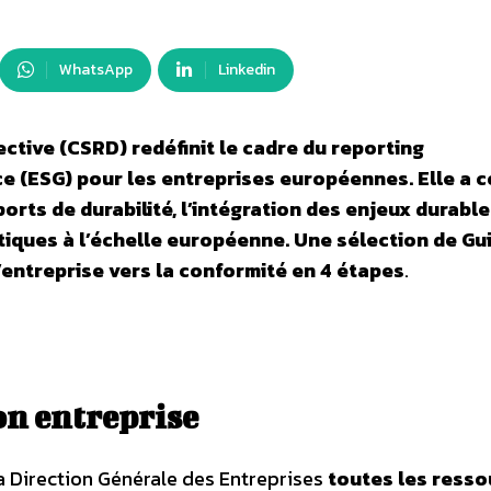
WhatsApp
Linkedin
ctive (CSRD) redéfinit le cadre du reporting
e (ESG) pour les entreprises européennes. Elle a
rts de durabilité, l’intégration des enjeux durabl
atiques à l’échelle européenne. Une sélection de Gu
entreprise vers la conformité en 4 étapes
.
on entreprise
a Direction Générale des Entreprises
toutes les ress