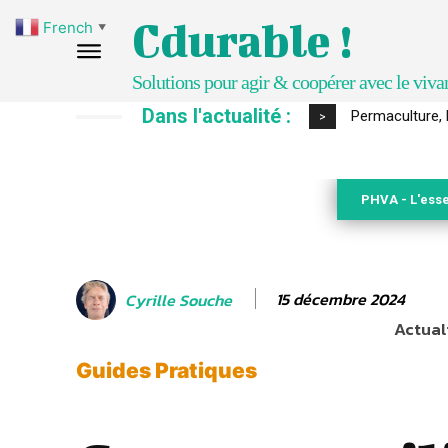
Cdurable !
French
▼
Solutions pour agir & coopérer avec le viva
Dans l'actualité :
Permaculture, 
>
PHVA - L'esse
15 décembre 2024
Cyrille Souche
Actuali
Guides Pratiques