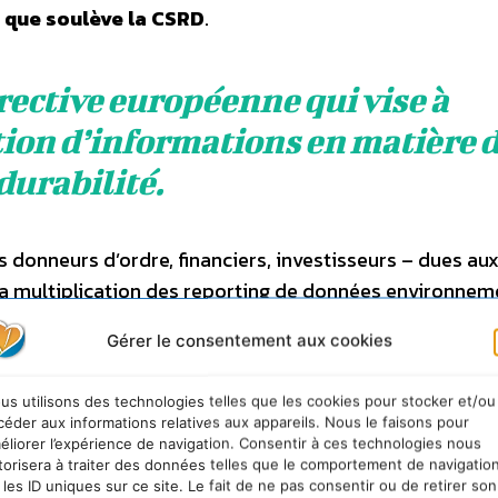
 que soulève la CSRD
.
rective européenne qui vise à
ion d’informations en matière 
durabilité.
 donneurs d’ordre, financiers, investisseurs – dues au
à la multiplication des reporting de données environnem
ciles à acquérir,
la CSRD a pour objectif d’adopter u
Gérer le consentement aux cookies
 simplifier ce reporting
, rationaliser les demandes f
eurs performances en améliorant la transparence et la f
us utilisons des technologies telles que les cookies pour stocker et/ou
céder aux informations relatives aux appareils. Nous le faisons pour
éliorer l’expérience de navigation. Consentir à ces technologies nous
torisera à traiter des données telles que le comportement de navigatio
 les ID uniques sur ce site. Le fait de ne pas consentir ou de retirer son