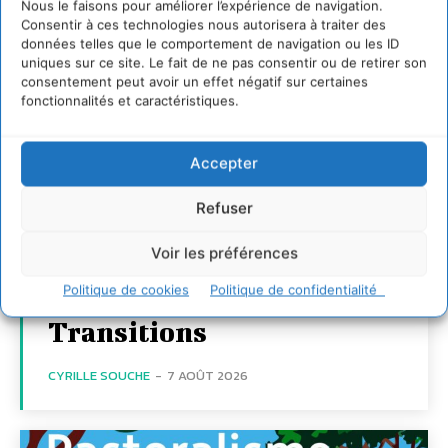
Nous le faisons pour améliorer l’expérience de navigation.
Consentir à ces technologies nous autorisera à traiter des
données telles que le comportement de navigation ou les ID
uniques sur ce site. Le fait de ne pas consentir ou de retirer son
consentement peut avoir un effet négatif sur certaines
fonctionnalités et caractéristiques.
Transformer les
Accepter
territoires par le
dialogue et la
Refuser
coopération avec un
Voir les préférences
Commun
Politique de cookies
Politique de confidentialité
d’Accompagnement des
Transitions
CYRILLE SOUCHE
-
7 AOÛT 2026