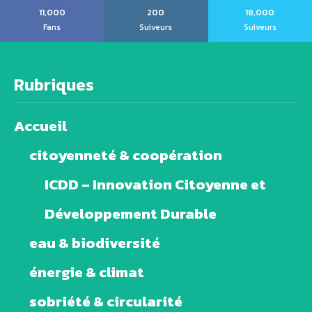
11,000
200
18,000
Fans
Suiveurs
Suiveurs
Rubriques
Accueil
citoyenneté & coopération
ICDD – Innovation Citoyenne et
Développement Durable
eau & biodiversité
énergie & climat
sobriété & circularité