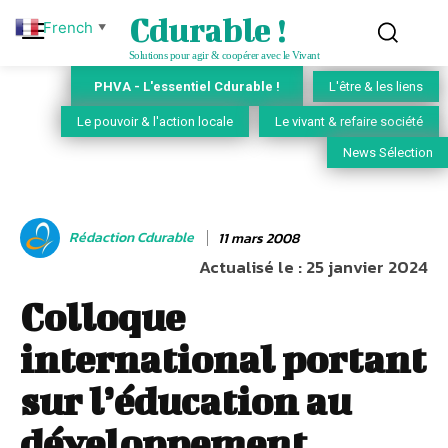
Cdurable !
French
▼
Solutions pour agir & coopérer avec le Vivant
PHVA - L'essentiel Cdurable !
L'être & les liens
Le pouvoir & l'action locale
Le vivant & refaire société
News Sélection
Rédaction Cdurable
11 mars 2008
Actualisé le :
25 janvier 2024
Colloque
international portant
sur l’éducation au
développement