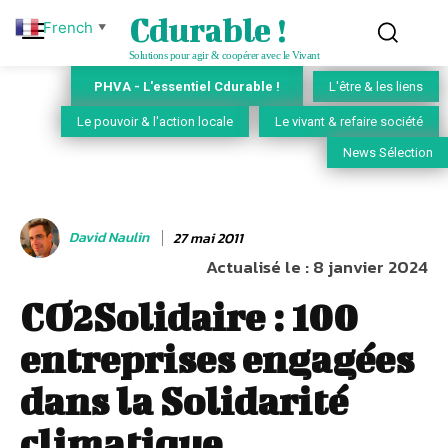
Cdurable !
French
▼
Solutions pour agir & coopérer avec le Vivant
PHVA - L'essentiel Cdurable !
L'être & les liens
Le pouvoir & l'action locale
Le vivant & refaire société
News Sélection
David Naulin
27 mai 2011
Actualisé le :
8 janvier 2024
CO2Solidaire : 100
entreprises engagées
dans la Solidarité
climatique