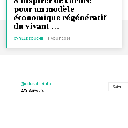
S’inspirer de l’arbre
pour un modèle
économique régénératif
du vivant …
CYRILLE SOUCHE
-
5 AOÛT 2026
@cdurableinfo
Suivre
273
Suiveurs