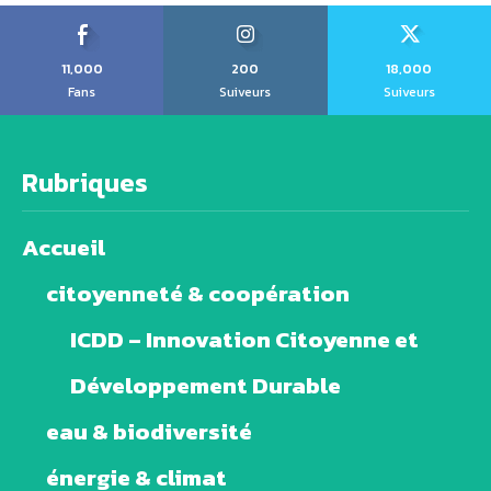
11,000
200
18,000
Fans
Suiveurs
Suiveurs
Rubriques
Accueil
citoyenneté & coopération
ICDD – Innovation Citoyenne et
Développement Durable
eau & biodiversité
énergie & climat