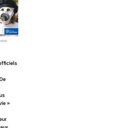
uveau
fficiels
 De
us
vie »
teur
 aux