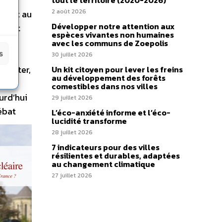
ement
tout le territoire (2020-2026)
2 août 2026
Quant au
Développer notre attention aux
ys ont
espèces vivantes non humaines
n des
avec les communs de Zoepolis
s
es
30 juillet 2026
ploiter,
Un kit citoyen pour lever les freins
au développement des forêts
on,
comestibles dans nos villes
urd’hui
29 juillet 2026
ébat
L’éco-anxiété informe et l’éco-
lucidité transforme
28 juillet 2026
7 indicateurs pour des villes
résilientes et durables, adaptées
au changement climatique
27 juillet 2026