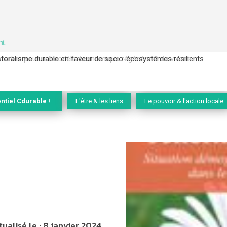
nt
l’arbre pour un modèle économique régénératif du vivant …
ntiel Cdurable !
L'être & les liens
Le pouvoir & l'action locale
tualisé le :
8 janvier 2024