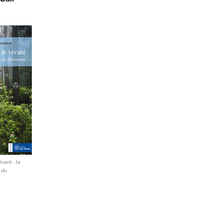
vant : la
 du