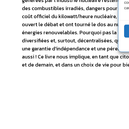
générées par l’industrie nucléaire restent sa
co
des combustibles irradiés, dangers pour la s
ca
coût officiel du kilowatt/heure nucléaire, son
ouvert le débat et ont tourné le dos au nucléair
énergies renouvelables. Pourquoi pas la Franc
diversifiées et, surtout, décentralisées, qui 
une garantie d’indépendance et une pérennit
aussi ! Ce livre nous implique, en tant que c
et de demain, et dans un choix de vie pour bie