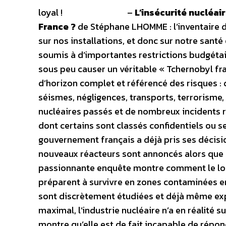
loyal !
–
L’insécurité nucléai
France ?
de Stéphane LHOMME : l’inventaire 
sur nos installations, et donc sur notre santé 
soumis à d’importantes restrictions budgétair
sous peu causer un véritable « Tchernobyl fran
d’horizon complet et référencé des risques : 
séismes, négligences, transports, terrorisme,
nucléaires passés et de nombreux incidents ré
dont certains sont classés confidentiels ou se
gouvernement français a déjà pris ses décisio
nouveaux réacteurs sont annoncés alors que l
passionnante enquête montre comment le lobb
préparent à survivre en zones contaminées en
sont discrètement étudiées et déjà même exp
maximal, l’industrie nucléaire n’a en réalité s
montre qu’elle est de fait incapable de répon