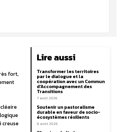
Lire aussi
Transformer les territoires
ès fort,
par le dialogue et la
coopération avec un Commun
lement
d’Accompagnement des
Transitions
7 août 2026
ucléaire
Soutenir un pastoralisme
durable en faveur de socio-
ologique
écosystèmes résilients
i creuse
6 août 2026