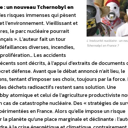
re : un nouveau Tchernobyl en
des risques immenses qui pèsent
et l’environnement. Vieillissant et
es, le parc nucléaire pourrait
çais ». L’auteur fait un tour
L’insécurité nucléaire : un no
défaillances diverses, incendies,
Tchernobyl en France ?
 prolifération… Les accidents
cents sont décrits, à l’appui d’extraits de documents o
cret défense. Avant que le débat annoncé n’ait lieu, le
ns, tentant d’imposer ses choix, toujours par la force.
es déchets radioactifs restent sans solution. Une
y atomique et celui de l’agriculture productiviste no
 cas de catastrophe nucléaire. Des « stratégies de sur
érimentées en France. Alors qu’elle impose un risque
ur la planète qu’une place marginale et déclinante : l’au
dre à la crise énergétique et climatique, contrairement