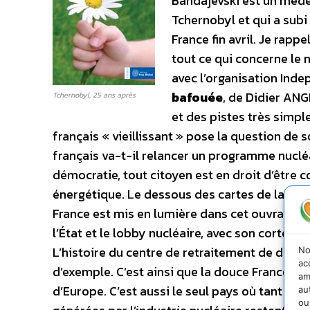
Bandajevski est un médec
Tchernobyl et qui a subi 
France fin avril. Je rapp
tout ce qui concerne le
avec l’organisation Ind
bafouée
, de Didier ANGE
Tchernobyl, 25 ans après
et des pistes très simple
français « vieillissant » pose la question de
français va-t-il relancer un programme nucléa
démocratie, tout citoyen est en droit d’être c
énergétique. Le dessous des cartes de la mi
France est mis en lumière dans cet ouvrage :
l’État et le lobby nucléaire, avec son cortèg
L’histoire du centre de retraitement de déche
No
ac
d’exemple. C’est ainsi que la douce France s’e
am
d’Europe. C’est aussi le seul pays où tant de 
au
ou