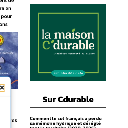
ent de
era en
A pour
çons
mocratie
Sur Cdurable
Comment le sol français a perdu
majeures
n
sa mémoire hydrique et déréglé