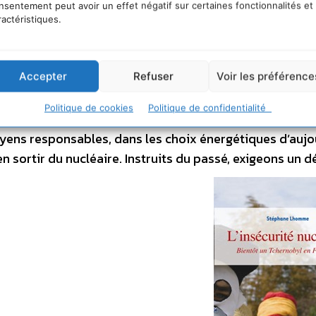
ns réponse depuis 30 ans : déchets radioactifs, retrait
nsentement peut avoir un effet négatif sur certaines fonctionnalités et
anté publique et l’environnement, menace terroriste…. 
ractéristiques.
 calcul est une imposture ! En Europe, la plupart des pa
e. Sont-ils ignorants ? Non ! Ils intensifient l’utilisatio
Accepter
Refuser
Voir les préférence
e ? Didier Anger préconise le recours à des alternativ
constitueraient pour la France un gisement d’emplois à ex
Politique de cookies
Politique de confidentialité
é énergétique. Beaucoup moins de lignes à haute-tensi
itoyens responsables, dans les choix énergétiques d’aujo
n sortir du nucléaire. Instruits du passé, exigeons un d