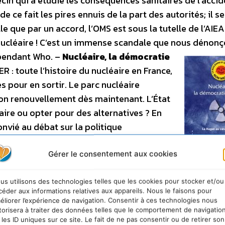
in qui a étudié les conséquences sanitaires de l’accid
de ce fait les pires ennuis de la part des autorités; il s
elle que par un accord, l’OMS est sous la tutelle de l’AIE
 nucléaire ! C’est un immense scandale que nous dénon
ependant Who. –
Nucléaire, la démocratie
R : toute l’histoire du nucléaire en France,
s pour en sortir. Le parc nucléaire
 son renouvellement dès maintenant. L’État
ire ou opter pour des alternatives ? En
onvié au débat sur la politique
se en place du programme nucléaire en
 Didier ANGER dénonce la collusion entre
Gérer le consentement aux cookies
Nucléaire, la dé
e de mensonges et de choix imposés.
bafouée
ts radioactifs de La Hague a valeur
us utilisons des technologies telles que les cookies pour stocker et/ou
céder aux informations relatives aux appareils. Nous le faisons pour
st dotée du parc nucléaire le plus dense
éliorer l’expérience de navigation. Consentir à ces technologies nous
logements sont chauffés à l’électricité. Les questions 
torisera à traiter des données telles que le comportement de navigatio
 les ID uniques sur ce site. Le fait de ne pas consentir ou de retirer son