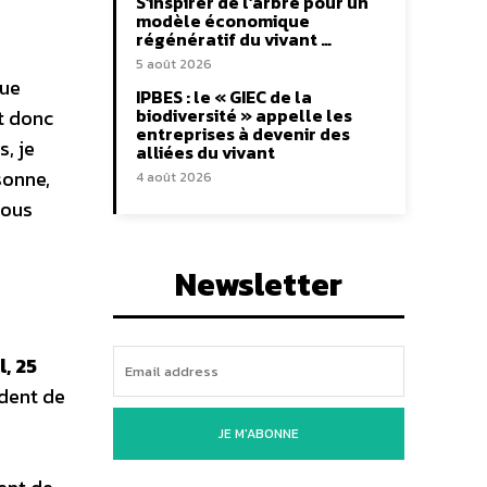
S’inspirer de l’arbre pour un
modèle économique
régénératif du vivant …
5 août 2026
que
IPBES : le « GIEC de la
biodiversité » appelle les
et donc
entreprises à devenir des
, je
alliées du vivant
sonne,
4 août 2026
nous
Newsletter
, 25
ident de
JE M'ABONNE