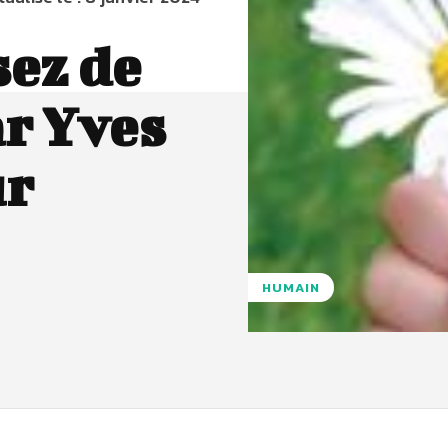
sez de
r Yves
ur
HUMAIN