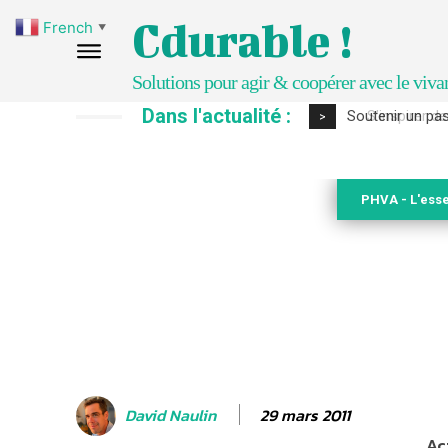
Cdurable !
French
▼
Solutions pour agir & coopérer avec le viva
Dans l'actualité :
S’inspirer de 
>
PHVA - L'esse
29 mars 2011
David Naulin
Ac