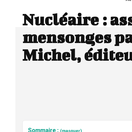
Nucléaire : as
mensonges pa
Michel, édite
Sommaire :
(masquer)