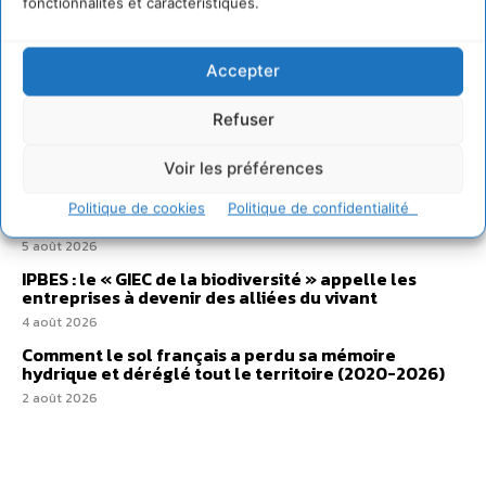
fonctionnalités et caractéristiques.
Transformer les territoires par le dialogue et la
coopération avec un Commun d’Accompagnement
des Transitions
Accepter
7 août 2026
Refuser
Soutenir un pastoralisme durable en faveur de
socio-écosystèmes résilients
Voir les préférences
6 août 2026
S’inspirer de l’arbre pour un modèle économique
Politique de cookies
Politique de confidentialité
régénératif du vivant …
5 août 2026
IPBES : le « GIEC de la biodiversité » appelle les
entreprises à devenir des alliées du vivant
4 août 2026
Comment le sol français a perdu sa mémoire
hydrique et déréglé tout le territoire (2020-2026)
2 août 2026