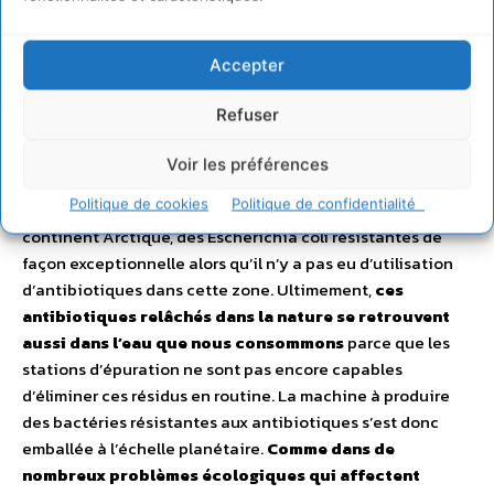
retrouvent
rejetées dans l’environnement
. Ces
antibiotiques relâchés vont être également capables de
Accepter
sélectionner des bactéries résistantes qui se trouvent
dans la nature et qui pourront ensuite provoquer des
Refuser
infections chez l’homme ou l’animal, quelques fois à des
milliers de kilomètres parce qu’elles auront été
Voir les préférences
transportées par des oiseaux migrateurs ou d’autres
Politique de cookies
Politique de confidentialité
mécanismes. Il a été ainsi retrouvé dans la faune du
continent Arctique, des Escherichia coli résistantes de
façon exceptionnelle alors qu’il n’y a pas eu d’utilisation
d’antibiotiques dans cette zone. Ultimement,
ces
antibiotiques relâchés dans la nature se retrouvent
aussi dans l’eau que nous consommons
parce que les
stations d’épuration ne sont pas encore capables
d’éliminer ces résidus en routine. La machine à produire
des bactéries résistantes aux antibiotiques s’est donc
emballée à l’échelle planétaire.
Comme dans de
nombreux problèmes écologiques qui affectent