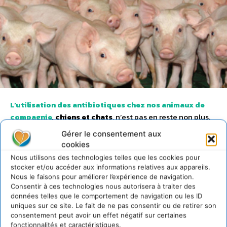
L’utilisation des antibiotiques chez nos animaux de
compagnie
, chiens et chats
, n’est pas en reste non plus.
Leur utilisation
a augmenté de 80% en France en dix
Gérer le consentement aux
ans
. Nous vivons en contact étroit avec eux, nous pouvons
cookies
leur transmettre des bactéries résistantes comme ils
Nous utilisons des technologies telles que les cookies pour
peuvent nous en transmettre également. Enfin,
quand
stocker et/ou accéder aux informations relatives aux appareils.
nous prenons des antibiotiques ou que nous en
Nous le faisons pour améliorer l’expérience de navigation.
Consentir à ces technologies nous autorisera à traiter des
donnons à nos animaux, une partie significative est
données telles que le comportement de navigation ou les ID
écrêtée sous forme active
: nous rejetons ainsi 80% de
uniques sur ce site. Le fait de ne pas consentir ou de retirer son
l’amoxycilline que nous prenons,
intacte dans nos urines
,
consentement peut avoir un effet négatif sur certaines
70% des tétracyclines administrées chez l’animal se
fonctionnalités et caractéristiques.