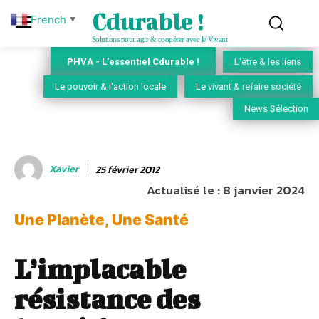
Cdurable !
French
▼
Solutions pour agir & coopérer avec le Vivant
PHVA - L'essentiel Cdurable !
L'être & les liens
Le pouvoir & l'action locale
Le vivant & refaire société
News Sélection
Xavier
25 février 2012
Actualisé le :
8 janvier 2024
Une Planète, Une Santé
L’implacable
résistance des