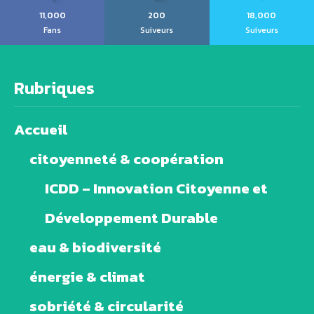
11,000
200
18,000
Fans
Suiveurs
Suiveurs
Rubriques
Accueil
citoyenneté & coopération
ICDD – Innovation Citoyenne et
Développement Durable
eau & biodiversité
énergie & climat
sobriété & circularité