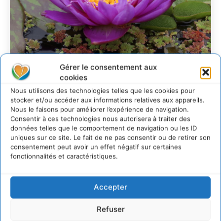
Gérer le consentement aux
Transformer les
cookies
territoires par le
Nous utilisons des technologies telles que les cookies pour
stocker et/ou accéder aux informations relatives aux appareils.
dialogue et la
Nous le faisons pour améliorer l’expérience de navigation.
coopération avec un
Consentir à ces technologies nous autorisera à traiter des
données telles que le comportement de navigation ou les ID
Commun
uniques sur ce site. Le fait de ne pas consentir ou de retirer son
consentement peut avoir un effet négatif sur certaines
d’Accompagnement des
fonctionnalités et caractéristiques.
Transitions
Accepter
CYRILLE SOUCHE
-
7 AOÛT 2026
Refuser