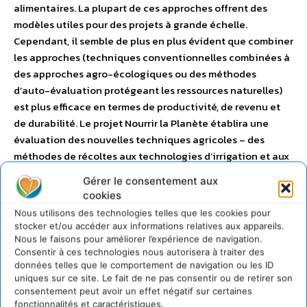
alimentaires. La plupart de ces approches offrent des
modèles utiles pour des projets à grande échelle.
Cependant, il semble de plus en plus évident que combiner
les approches (techniques conventionnelles combinées à
des approches agro-écologiques ou des méthodes
d’auto-évaluation protégeant les ressources naturelles)
est plus efficace en termes de productivité, de revenu et
de durabilité. Le projet Nourrir la Planète établira une
évaluation des nouvelles techniques agricoles – des
méthodes de récoltes aux technologies d’irrigation et aux
politiques agricoles – en mettant l’accent sur le
Gérer le consentement aux
développement durable, la biodiversité, la santé des
cookies
écosystèmes ainsi que la productivité. Le projet a un
Nous utilisons des technologies telles que les cookies pour
double but : celui d’informer sur les efforts mondiaux pour
stocker et/ou accéder aux informations relatives aux appareils.
éliminer la faim et celui de promouvoir ces efforts. Le
Nous le faisons pour améliorer l’expérience de navigation.
Consentir à ces technologies nous autorisera à traiter des
projet étudiera également les infrastructures
données telles que le comportement de navigation ou les ID
institutionnelles nécessaires à chacune des approches,
uniques sur ce site. Le fait de ne pas consentir ou de retirer son
en suggérant les investissements complémentaires
consentement peut avoir un effet négatif sur certaines
pouvant contribuer au leur succès – des banques de
fonctionnalités et caractéristiques.