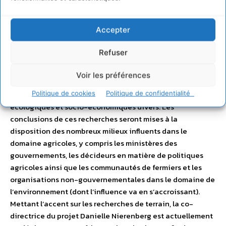
semences locales aux installations de traitement et aux
bureaux de marketing. Le projet aboutira à la parution de
Accepter
State of the World 2011, un rapport complet sur la situation
de l’agriculture ainsi que des documents d’informations
Refuser
dérivés, des résumés, des vidéos et des podcasts. Ce
rapport fera office de guide pour les fondations, et les
Voir les préférences
donateurs désirant soutenir les actions les plus efficaces
dans le domaine de l’agriculture, dans des contextes agro-
Politique de cookies
Politique de confidentialité
écologiques et socio-économiques divers. Les
conclusions de ces recherches seront mises à la
disposition des nombreux milieux influents dans le
domaine agricoles, y compris les ministères des
gouvernements, les décideurs en matière de politiques
agricoles ainsi que les communautés de fermiers et les
organisations non-gouvernementales dans le domaine de
l’environnement (dont l’influence va en s’accroissant).
Mettant l’accent sur les recherches de terrain, la co-
directrice du projet Danielle Nierenberg est actuellement