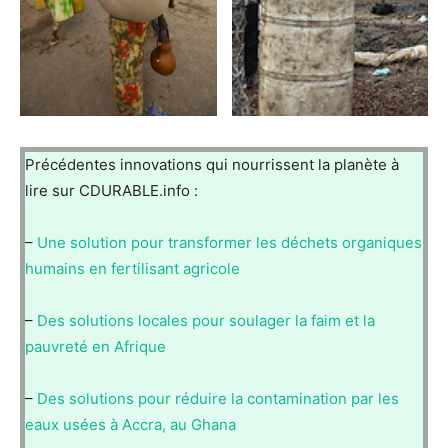
Précédentes innovations qui nourrissent la planète à
lire sur CDURABLE.info :
–
Une solution pour transformer les déchets organiques
humains en fertilisant agricole
–
Des solutions locales pour soulager la faim et la
pauvreté en Afrique
–
Des solutions pour réduire la contamination par les
eaux usées à Accra, au Ghana