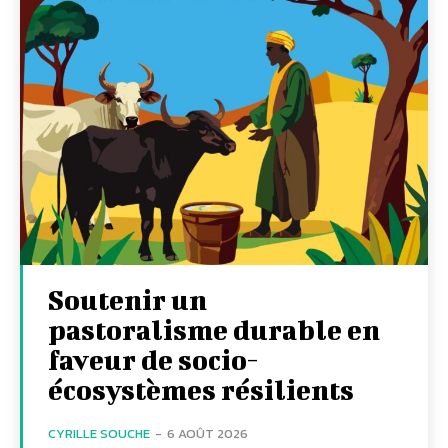
Soutenir un
pastoralisme durable en
faveur de socio-
écosystèmes résilients
CYRILLE SOUCHE
-
6 AOÛT 2026