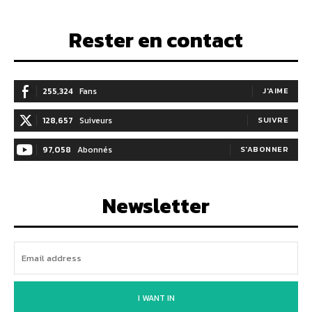
Rester en contact
255,324
Fans
J'AIME
128,657
Suiveurs
SUIVRE
97,058
Abonnés
S'ABONNER
Newsletter
I WANT IN