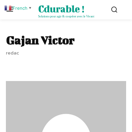
Cdurable !
French
▼
Solutions pour agir & coopérer avec le Vivant
Gajan Victor
redac