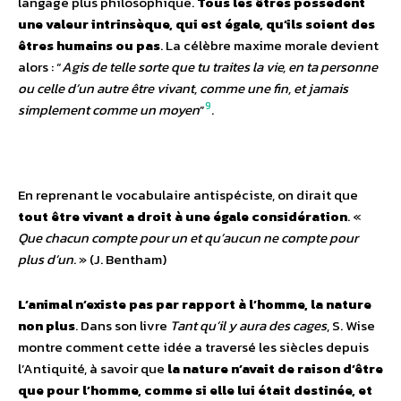
langage plus philosophique.
Tous les êtres possèdent
une valeur intrinsèque, qui est égale, qu’ils soient des
êtres humains ou pas
. La célèbre maxime morale devient
alors : “
Agis de telle sorte que tu traites la vie, en ta personne
ou celle d’un autre être vivant, comme une fin, et jamais
9
simplement comme un moyen
”
.
En reprenant le vocabulaire antispéciste, on dirait que
tout être vivant a droit à une égale considération
. «
Que chacun compte pour un et qu’aucun ne compte pour
plus d’un
. » (J. Bentham)
L’animal n’existe pas par rapport à l’homme, la nature
non plus
. Dans son livre
Tant qu’il y aura des cages
, S. Wise
montre comment cette idée a traversé les siècles depuis
l’Antiquité, à savoir que
la nature n’avait de raison d’être
que pour l’homme, comme si elle lui était destinée, et