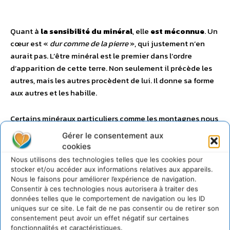
Quant à
la sensibilité du minéral
, elle
est méconnue
. Un
cœur est «
dur comme de la pierre
», qui justement n’en
aurait pas. L’être minéral est le premier dans l’ordre
d’apparition de cette terre. Non seulement il précède les
autres, mais les autres procèdent de lui. Il donne sa forme
aux autres et les habille.
Certains minéraux particuliers comme les montagnes nous
inspirent. Nous devinons dans leur forme incroyable
Gérer le consentement aux
(comme le Cervin ou le Pic du Midi d’Ossau) une présence
cookies
particulière, celle d’un géant assoupi. Ne tirons pas de
Nous utilisons des technologies telles que les cookies pour
conclusion hâtive du fait que
la plupart d’entre nous ne
stocker et/ou accéder aux informations relatives aux appareils.
sommes pas conscients du fait que le minéral est
Nous le faisons pour améliorer l’expérience de navigation.
Consentir à ces technologies nous autorisera à traiter des
vivant
. Cela reflète plutôt notre propre retard. Au fur et à
données telles que le comportement de navigation ou les ID
mesure que nous changerons, l’évidence apparaîtra.
uniques sur ce site. Le fait de ne pas consentir ou de retirer son
consentement peut avoir un effet négatif sur certaines
fonctionnalités et caractéristiques.