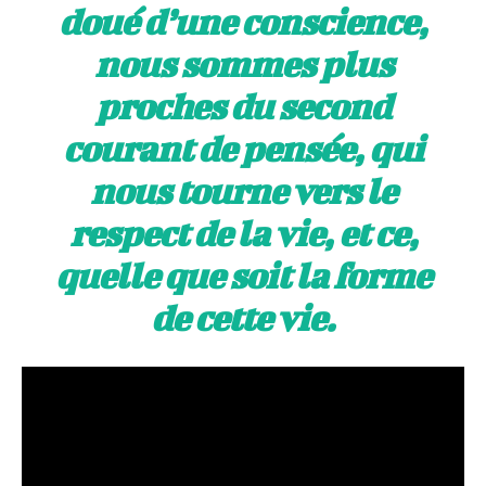
doué d’une conscience,
nous sommes plus
proches du second
courant de pensée, qui
nous tourne vers le
respect de la vie, et ce,
quelle que soit la forme
de cette vie.