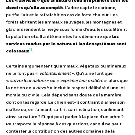
Les «
services
» que la nature rend à la planète sont les
devoirs qu’elle accomplit
. L’arbre capte le carbone,
purifie l’air et le rafraichit en cas de forte chaleur. Les
forêts abritent les animaux sauvages, les montagnes et
glaciers rendent la neige sous forme d’eau, les sols filtrent
la pollution etc. Il a été maintes fois démontré que
les
services rendus par la nature et les écosystèmes sont
15
colossaux
.
Certains argumentent qu’animaux, végétaux ou minéraux
ne le font pas «
volontairement
». Qu’ils ne font que
«
suivre leur nature
» ou «
exprimer leur matière
», alors que
la notion de «
devoir
» inclut le respect délibéré d’une loi
morale ou civile. Cela dépend sans doute de la manière
dont on les regarde. Le chien est-il contraint d’aimer son
maître ou, en l’aimant, suit-il son inclination, confirmant
ainsi sa nature ? Et qui peut parler à la place d’un arbre ?
Peu importe la réponse à ces questions, car nul ne peut
contester la contribution des autres domaines de la