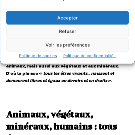
Pour finir, nous écrivons «
domaines de la nature
» et non
«
règnes de la nature
» car la notion de règne implique la
notion d’objet d’expérience pour les scientifiques. La
Accepter
classification en règne est utile scientifiquement mais le
terme de «
domaine
» correspond mieux à la réalité de ces
Refuser
êtres, elle les décrit comme des personnes à leur tour.
Voir les préférences
Pour conclure, Animal Cross étend donc la non-
Politique de cookies
Politique de confidentialité
discrimination entre les espèces non seulement aux
animaux, mais aussi aux végétaux et aux minéraux.
D’où la phrase «
tous les êtres vivants… naissent et
demeurent libres et égaux en devoirs et en droits
».
Animaux, végétaux,
minéraux, humains : tous