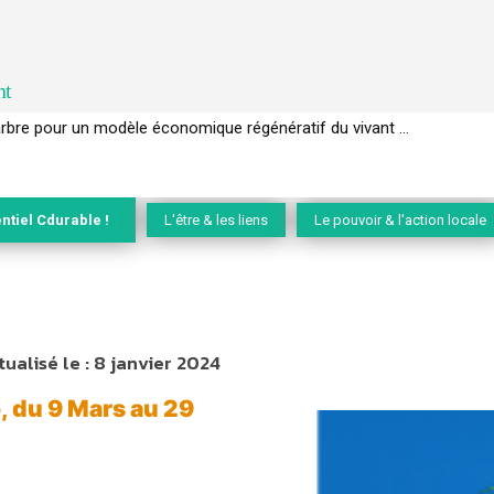
nt
rbre pour un modèle économique régénératif du vivant …
EC de la biodiversité » appelle les entreprises à devenir des alliées du
ntiel Cdurable !
L'être & les liens
Le pouvoir & l'action locale
tualisé le :
8 janvier 2024
, du 9 Mars au 29