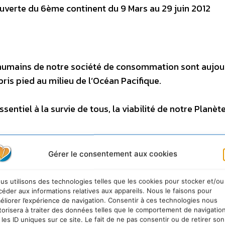
uverte du 6ème continent du 9 Mars au 29 juin 2012
umains de notre société de consommation sont aujou
ris pied au milieu de l’Océan Pacifique.
sentiel à la survie de tous, la viabilité de notre Planèt
unes, Familles de France souhaite susciter une prise d
Gérer le consentement aux cookies
u Développement Durable à l’occasion de sa traversée
us utilisons des technologies telles que les cookies pour stocker et/ou
céder aux informations relatives aux appareils. Nous le faisons pour
éliorer l’expérience de navigation. Consentir à ces technologies nous
me continent
»
torisera à traiter des données telles que le comportement de navigatio
 les ID uniques sur ce site. Le fait de ne pas consentir ou de retirer son