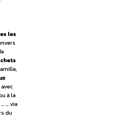
es les
envers
de
échets
famille,
ux
 avec
ou à la
r
… … via
rs du