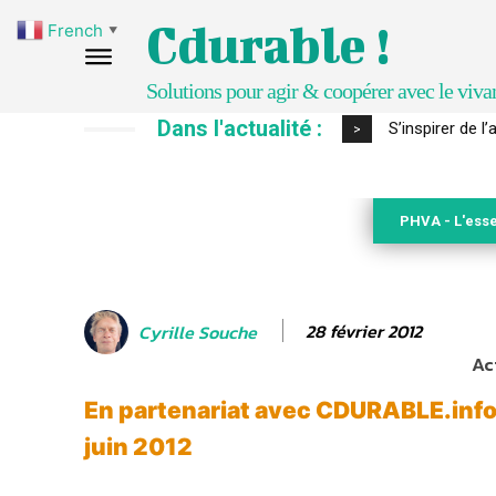
Cdurable !
French
▼
Solutions pour agir & coopérer avec le viva
Dans l'actualité :
S’inspirer de l’a
IPBES : le « GI
>
PHVA - L'esse
28 février 2012
Cyrille Souche
Ac
En partenariat avec CDURABLE.info
juin 2012