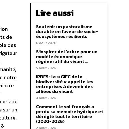
Lire aussi
Soutenir un pastoralisme
tion
durable en faveur de socio-
écosystèmes résilients
ts de
6 août 2026
ble des
S’inspirer de l’arbre pour un
vigateur
modèle économique
t
régénératif du vivant …
manité,
5 août 2026
IPBES : le « GIEC de la
de notre
biodiversité » appelle les
aincre
entreprises à devenir des
alliées du vivant
r
4 août 2026
buer aux
Comment le sol français a
e sur un
perdu sa mémoire hydrique et
déréglé tout le territoire
culture.
(2020-2026)
 &
2 août 2026