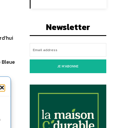
Newsletter
rd’hui
e Bleue
JE M'ABONNE
e
n