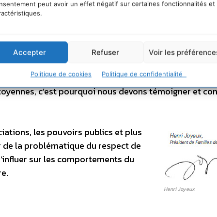
nsentement peut avoir un effet négatif sur certaines fonctionnalités et
a biodiversité nécessite une forte implication des fami
ractéristiques.
te Bleue propre. De la plus petite rivière aux estuaire
espect de la nature dans toutes ses dimensions.
Accepter
Refuser
Voir les préférence
a qualité de vie, sa santé, son bonheur et son avenir.
Politique de cookies
Politique de confidentialité
itoyennes, c’est pourquoi nous devons témoigner et co
iations, les pouvoirs publics et plus
 de la problématique du respect de
’influer sur les comportements du
re.
Henri Joyeux