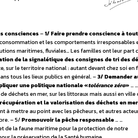
des consciences
–
1/ Faire prendre conscience à tout
e consommation et les comportements irresponsables 
utions maritimes, fluviales… Les familles ont leur part 
tion de la signalétique des consignes de tri des d
ce, sur le territoire national : autant devant chez soi en 
ans tous les lieux publics en général. –
3/ Demander a
ppliquer une politique nationale «
tolérance zéro
»
… …
déchets en mer, sur les littoraux mais aussi en ville 
 récupération et la valorisation des déchets en me
t à mettre au point avec les pêcheurs, et autres acteu
pre. – 5/
Promouvoir la pêche responsable
… …
et de la faune maritime pour la protection de notre
our la préservation de la Santé humaine.