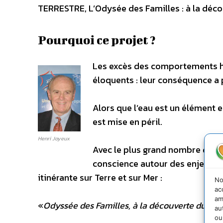
TERRESTRE, L’Odysée des Familles : à la déco
Pourquoi ce projet ?
Les excès des comportements h
éloquents : leur conséquence a p
Alors que l’eau est un élément es
est mise en péril.
Henri Joyeux
Avec le plus grand nombre de je
conscience autour des enjeux d
itinérante sur Terre et sur Mer :
No
ac
am
«
Odyssée des Familles, à la découverte du 6è
au
ou