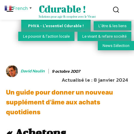
Cdurable !
French
▼
Solutions pour agir & coopérer avec le Vivant
PHVA - L'essentiel Cdurable !
L'être & les liens
Le pouvoir & l'action locale
Le vivant & refaire société
News Sélection
David Naulin
9 octobre 2007
Actualisé le :
8 janvier 2024
Un guide pour donner un nouveau
supplément d’âme aux achats
quotidiens
« Achetons