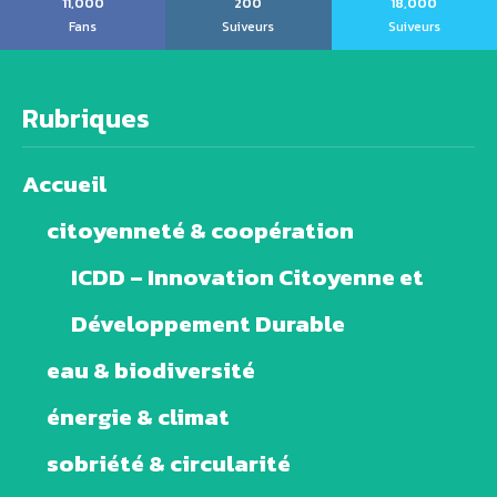
11,000
200
18,000
Fans
Suiveurs
Suiveurs
Rubriques
Accueil
citoyenneté & coopération
ICDD – Innovation Citoyenne et
Développement Durable
eau & biodiversité
énergie & climat
sobriété & circularité