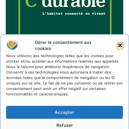
Gérer le consentement aux
cookies
Nous utilisons des technologies telles que les cookies pour
stocker et/ou accéder aux informations relatives aux appareils.
Nous le faisons pour améliorer l’expérience de navigation.
Sur Cdurable
Consentir à ces technologies nous autorisera à traiter des
données telles que le comportement de navigation ou les ID
uniques sur ce site. Le fait de ne pas consentir ou de retirer son
consentement peut avoir un effet négatif sur certaines
Comment le sol français a perdu sa mémoire
fonctionnalités et caractéristiques.
hydrique et déréglé tout le territoire (2020-2026)
2 août 2026
Développer notre attention aux espèces vivantes
Accepter
non humaines avec les communs de Zoepolis
30 juillet 2026
Refuser