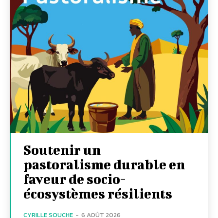
Soutenir un
pastoralisme durable en
faveur de socio-
écosystèmes résilients
CYRILLE SOUCHE
-
6 AOÛT 2026