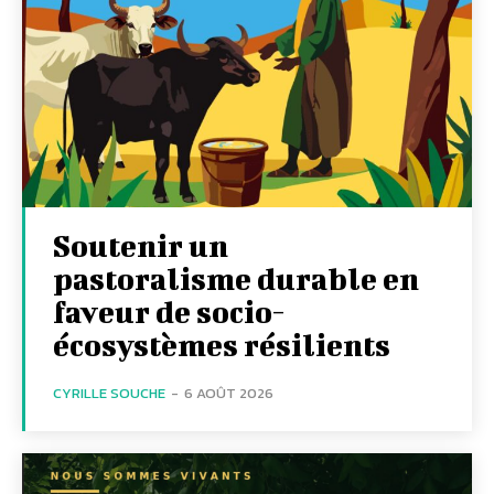
Soutenir un
pastoralisme durable en
faveur de socio-
écosystèmes résilients
CYRILLE SOUCHE
-
6 AOÛT 2026