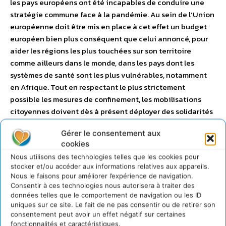
les pays européens ont été incapables de conduire une
stratégie commune face à la pandémie. Au sein de l’Union
européenne doit être mis en place à cet effet un budget
européen bien plus conséquent que celui annoncé, pour
aider les régions les plus touchées sur son territoire
comme ailleurs dans le monde, dans les pays dont les
systèmes de santé sont les plus vulnérables, notamment
en Afrique. Tout en respectant le plus strictement
possible les mesures de confinement, les mobilisations
citoyennes doivent dès à présent déployer des solidarités
locales avec les plus touché·e·s, empêcher la tentation de
Gérer le consentement aux
ce gouvernement d’imposer des mesures de régression
cookies
sociale et pousser les pouvoirs publics à une réponse
Nous utilisons des technologies telles que les cookies pour
démocratique, sociale et écologique à la crise. Plus jamais
stocker et/ou accéder aux informations relatives aux appareils.
ça ! Lorsque la fin de la pandémie le permettra, nous nous
Nous le faisons pour améliorer l’expérience de navigation.
donnons rendez-vous pour réinvestir les lieux publics et
Consentir à ces technologies nous autorisera à traiter des
construire notre « jour d’après ». Nous en appelons à
données telles que le comportement de navigation ou les ID
uniques sur ce site. Le fait de ne pas consentir ou de retirer son
toutes les forces progressistes et humanistes, et plus
consentement peut avoir un effet négatif sur certaines
largement à toute la société, pour reconstruire ensemble
fonctionnalités et caractéristiques.