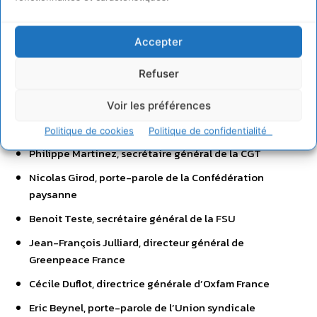
un futur, écologique, féministe et social, en rupture avec
les politiques menées jusque-là et le désordre néolibéral.
Accepter
Lste des signataires
Refuser
Khaled Gaiji, président des Amis de la Terre France
Voir les préférences
Aurélie Trouvé, porte-parole d’Attac France
Politique de cookies
Politique de confidentialité
Philippe Martinez, secrétaire général de la CGT
Nicolas Girod, porte-parole de la Confédération
paysanne
Benoit Teste, secrétaire général de la FSU
Jean-François Julliard, directeur général de
Greenpeace France
Cécile Duflot, directrice générale d’Oxfam France
Eric Beynel, porte-parole de l’Union syndicale