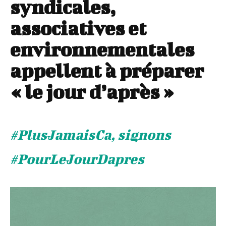
syndicales,
associatives et
environnementales
appellent à préparer
« le jour d’après »
#PlusJamaisCa, signons
#PourLeJourDapres