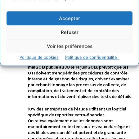
le sociétal est quant à lui très en retrait.
Si 62% des entreprises de l’échantillon ont mis en
Accepter
place une procédure de collecte et de validation des
données, seulement 38% ont formé leurs
collaborateurs au processus de reporting.
Refuser
Le tableur Excel reste majoritairement utilisé (59%)
Voir les préférences
avec ses limites quant à la qualité des données, la
traçabilité des échanges et la matérialité des
Politique de cookies
Politique de confidentialité
informations. Rappelons que l’arrêté ministériel du 13
mai 2013 publié au JO le 14 juin 2013, prévoit que les
OTI doivent s’enquérir des procédures de contrôle
interne et de gestion des risques, doivent examiner
par échantillonnage les processus de collecte, de
compilation, de traitement et de contrôle des
informations et doivent réaliser des tests de détails.
18% des entreprises de l’étude utilisent un logiciel
spécifique de reporting extra-financier.
On relève également que les données sont
majoritairement collectées aux niveaux du siège et
des filiales avec un déficit potentiel de granularité
des données et informations collectées ; l’usage