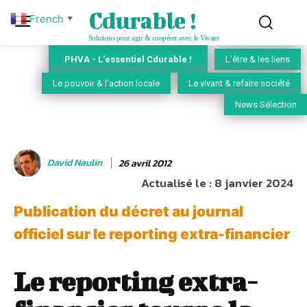
Cdurable !
French
▼
Solutions pour agir & coopérer avec le Vivant
PHVA - L'essentiel Cdurable !
L'être & les liens
Le pouvoir & l'action locale
Le vivant & refaire société
News Sélection
David Naulin
26 avril 2012
Actualisé le :
8 janvier 2024
Publication du décret au journal
officiel sur le reporting extra-financier
Le reporting extra-