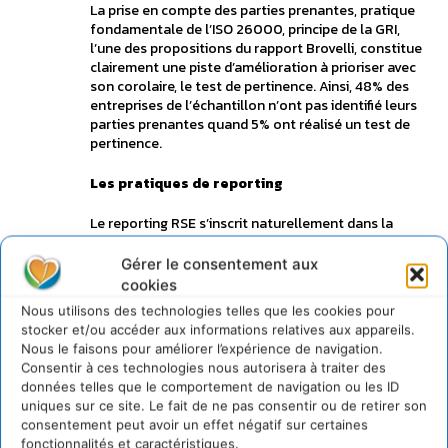
La prise en compte des parties prenantes, pratique
fondamentale de l’ISO 26000, principe de la GRI,
l’une des propositions du rapport Brovelli, constitue
clairement une piste d’amélioration à prioriser avec
son corolaire, le test de pertinence. Ainsi, 48% des
entreprises de l’échantillon n’ont pas identifié leurs
parties prenantes quand 5% ont réalisé un test de
pertinence.
Les pratiques de reporting
Le reporting RSE s’inscrit naturellement dans la
démarche RSE pour une majorité d’entreprises de
l’échantillon ; la pression réglementaire exercée sur
Gérer le consentement aux
l’entreprise n’est plus le principal levier de la mise en
cookies
œuvre du reporting extra-financier. Les entreprises
Nous utilisons des technologies telles que les cookies pour
ont de plus en plus conscience de son rôle dans
stocker et/ou accéder aux informations relatives aux appareils.
l’exposition de leur performance globale.
Nous le faisons pour améliorer l’expérience de navigation.
57% des entreprises déclarent orienter le contenu
Consentir à ces technologies nous autorisera à traiter des
de leur reporting en fonction des principaux impacts
données telles que le comportement de navigation ou les ID
de leur activité (résultat à tempérer au regard de la
uniques sur ce site. Le fait de ne pas consentir ou de retirer son
très faible utilisation du test de pertinence). Si
consentement peut avoir un effet négatif sur certaines
l’environnement est traité à part égal avec le social,
fonctionnalités et caractéristiques.