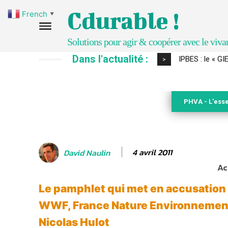
Cdurable !
French
▼
Solutions pour agir & coopérer avec le viva
Dans l'actualité :
Comment le sol
>
PHVA - L'esse
4 avril 2011
David Naulin
Ac
Le pamphlet qui met en accusation
WWF, France Nature Environnement 
Nicolas Hulot