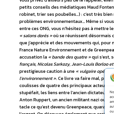
petits conseils des médiatiques Maud Fontenoy
robinet, trier ses poubelles…) : c’est très bi
problèmes environnementaux… Même si vous ins
entre ces ONG, vous n’hésitez pas à mettre le
« salons dorés »
où se réunissent désormais 
que j’apprécie et des mouvements qui, pour m
France Nature Environnement et de Greenpeac
accusation la
« bande des quatre »
qui s’est, 
français, Nicolas Sarkozy, Jean-Louis Borloo e
prestigieuse caution à une
« vulgaire opérati
l’environnement »
. Ce livre va faire mal, parce
coulisses de quatre des principaux acteurs d
stupéfait, les liens entre l’ancien dictateur a
No
ac
Anton Ruppert, un ancien militant nazi ou des
am
tacle ce qu’est devenu Greenpeace, quarante a
au
ou
l’argent. On découvre également que certain