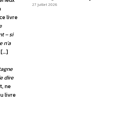
27 juillet 2026
a
ce livre
e
t – si
e n’a
[…]
tagne
e dire
t, ne
u livre