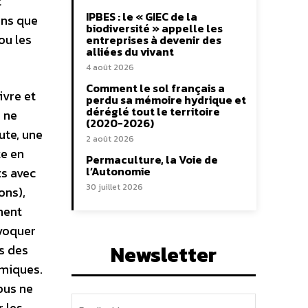
t
IPBES : le « GIEC de la
ons que
biodiversité » appelle les
ou les
entreprises à devenir des
alliées du vivant
4 août 2026
Comment le sol français a
ivre et
perdu sa mémoire hydrique et
déréglé tout le territoire
e ne
(2020-2026)
ute, une
2 août 2026
te en
Permaculture, la Voie de
l’Autonomie
ts avec
30 juillet 2026
ons),
ement
ovoquer
Newsletter
s des
omiques.
Vous ne
r les