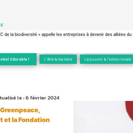
nt
 français a perdu sa mémoire hydrique et déréglé tout le territoire 
ntiel Cdurable !
L'être & les liens
Le pouvoir & l'action locale
tualisé le :
6 février 2024
 Greenpeace,
et la Fondation