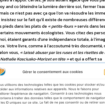
 and co (éteindre la lumière derrière soi, fermer l’ea
en mais ce n’est pas avec ça que l’on va résoudre les im
istez sur le fait qu’il existe de nombreuses différen
s pieds dans les plats de
« petits-fours »
servis dans le
certains mouvements écologistes. Vous citez des pers
oi, étaient garants d’une indépendance totale, à l’ima
e. Votre livre, comme à l’accoutumé très documenté,
selon vous,
« laissé abuser par les ruses et les risettes de 
t Nathalie Kosciusko-Morizet en tête »
et qui a offert sa
on politicienne connue sous le nom de Grenelle de
 qu’il révèle pour la première fois l’histoire, les histoire
Gérer le consentement aux cookies
e l’écologie en France. On découvre, incrédule et même
fricain Mobutu, des piliers du régime de l’apartheid tels
us utilisons des technologies telles que les cookies pour stocker et/ou
céder aux informations relatives aux appareils. Nous le faisons pour
 trafiquants avec la création du WWF-International. L’a
éliorer l’expérience de navigation. Consentir à ces technologies nous
ns après sa création, sur fond de chasse à la notoriété
torisera à traiter des données telles que le comportement de navigatio
 les ID uniques sur ce site. Le fait de ne pas consentir ou de retirer son
es de ces organisations ressemblent à des
« castes