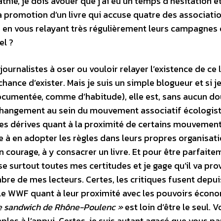
ie, je dois avouer que j’ai eu un temps d’hésitation e
a promotion d’un livre qui accuse quatre des associati
 en vous relayant très régulièrement leurs campagnes 
el ?
 journalistes à oser ou vouloir relayer l’existence de ce l
hance d’exister. Mais je suis un simple blogueur et si j
ocumentée, comme d’habitude), elle est, sans aucun do
changement au sein du mouvement associatif écologis
er les dérives quant à la proximité de certains mouvemen
 à en adopter les règles dans leurs propres organisati
in courage, à y consacrer un livre. Et pour être parfait
se surtout toutes mes certitudes et je gage qu’il va pr
re de mes lecteurs. Certes, les critiques fusent depui
 le WWF quant à leur proximité avec les pouvoirs écon
 sandwich de Rhône-Poulenc »
est loin d’être le seul. 
ples à l’appui. Certes, je suis autant agacé que vous pa