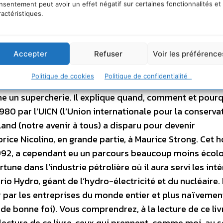
nsentement peut avoir un effet négatif sur certaines fonctionnalités et
es sont aussi cumulards que nos hommes politiques s
ractéristiques.
honorifiques. Des cercles fermés composés de notables 
rs personnalités dont la sensibilité écologiste est arr
Accepter
Refuser
Voir les préférence
oritaires qu’à l’Assemblée nationale …
Mais pas seule
res. Comme une réponse par avance à une éventuelle
Politique de cookies
Politique de confidentialité
ésidentielle. Ou bien comme une relecture du développ
e un supercherie. Il explique quand, comment et pourq
980 par l’UICN (l’Union internationale pour la conserva
tland (notre avenir à tous) a disparu pour devenir
abrice Nicolino, en grande partie, à Maurice Strong. Cet
1992, a cependant eu un parcours beaucoup moins écolo
tune dans l’industrie pétrolière où il aura servi les int
o Hydro, géant de l’hydro-électricité et du nucléaire.
 par les entreprises du monde entier et plus naïvement
e bonne foi). Vous comprendrez, à la lecture de ce livre
 lecture de ce livre, ceux qui prennent, comme moi, au s