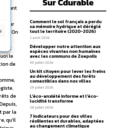
Sur Cdurable
iégeant
(on
Comment le sol français a perdu
ivé sur
sa mémoire hydrique et déréglé
tout le territoire (2020-2026)
s
ment
. On
2 août 2026
Développer notre attention aux
ement
espèces vivantes non humaines
uoi le
avec les communs de Zoepolis
tion de
30 juillet 2026
Un kit citoyen pour lever les freins
au développement des forêts
 homme,
comestibles dans nos villes
giste.
29 juillet 2026
érêts de
L’éco-anxiété informe et l’éco-
lucidité transforme
 Depuis,
28 juillet 2026
 par la
7 indicateurs pour des villes
, qu’il
résilientes et durables, adaptées
au changement climatique
érieux