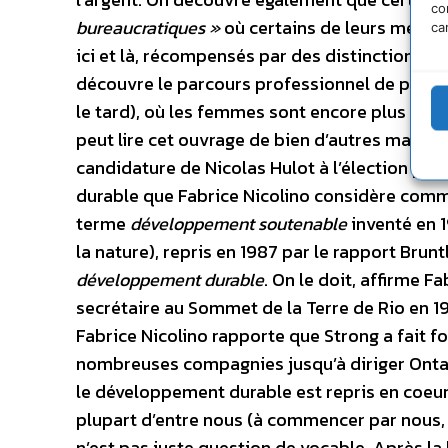
co
bureaucratiques »
où certains de leurs membr
ca
ici et là, récompensés par des distinctions 
découvre le parcours professionnel de plusieu
le tard), où les femmes sont encore plus min
peut lire cet ouvrage de bien d’autres maniè
candidature de Nicolas Hulot à l’élection pr
durable que Fabrice Nicolino considère comm
terme
développement soutenable
inventé en 1
la nature), repris en 1987 par le rapport Brun
développement durable
. On le doit, affirme F
secrétaire au Sommet de la Terre de Rio en 
Fabrice Nicolino rapporte que Strong a fait for
nombreuses compagnies jusqu’à diriger Ontari
le développement durable est repris en coeur
plupart d’entre nous (à commencer par nous, d
n’est pas juste question de vocable. Après la