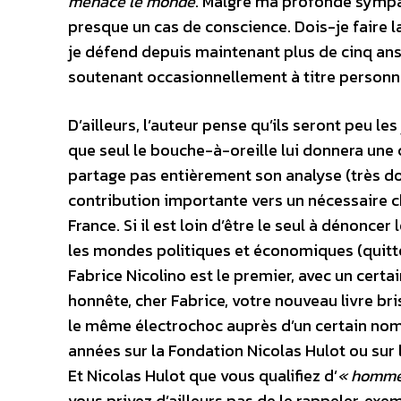
menace le monde
. Malgré ma profonde sympath
presque un cas de conscience. Dois-je faire l
je défend depuis maintenant plus de cinq ans
soutenant occasionnellement à titre personn
D’ailleurs, l’auteur pense qu’ils seront peu les
que seul le bouche-à-oreille lui donnera une c
partage pas entièrement son analyse (très d
contribution importante vers un nécessaire 
France. Si il est loin d’être le seul à dénonc
les mondes politiques et économiques (quitte
Fabrice Nicolino est le premier, avec un certa
honnête, cher Fabrice, votre nouveau livre bri
le même électrochoc auprès d’un certain nomb
années sur la Fondation Nicolas Hulot ou sur
Et Nicolas Hulot que vous qualifiez d’
« homme
vous privez d’ailleurs pas de le rappeler, exem