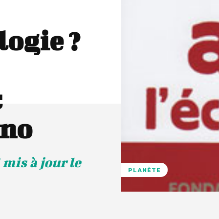
logie ?
c
ino
 mis à jour le
PLANÈTE