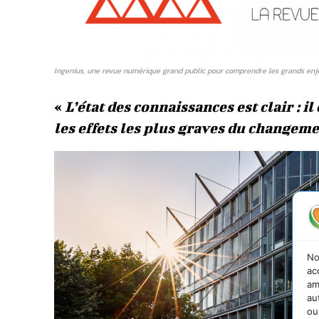
Ingenius, une revue numérique grand public pour comprendre les grands enje
«
L’état des connaissances est clair : i
les effets les plus graves du changem
No
ac
am
au
ou