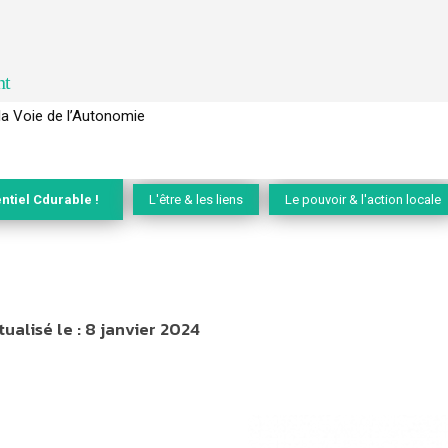
nt
 pour lever les freins au développement des forêts comestibles dans 
ntiel Cdurable !
L'être & les liens
Le pouvoir & l'action locale
tualisé le :
8 janvier 2024