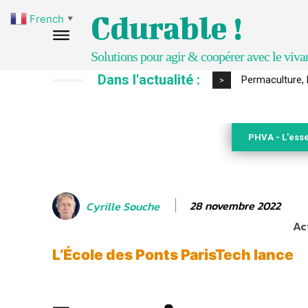
Cdurable !
French
▼
Solutions pour agir & coopérer avec le viva
Dans l'actualité :
Un kit citoyen
>
PHVA - L'esse
28 novembre 2022
Cyrille Souche
Ac
L’École des Ponts ParisTech lance