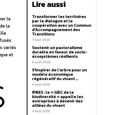
Lire aussi
Transformer les territoires
er la
par le dialogue et la
coopération avec un Commun
de la
d’Accompagnement des
lle
Transitions
ffusés
7 août 2026
s variés
Soutenir un pastoralisme
durable en faveur de socio-
ique et
écosystèmes résilients
6 août 2026
S’inspirer de l’arbre pour un
modèle économique
régénératif du vivant …
5 août 2026
IPBES : le « GIEC de la
biodiversité » appelle les
entreprises à devenir des
alliées du vivant
4 août 2026