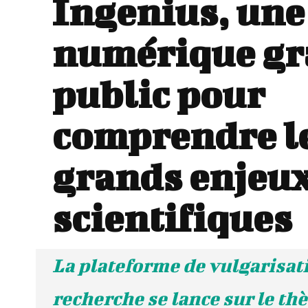
Ingenius, une
numérique g
public pour
comprendre l
grands enjeu
scientifiques
La plateforme de vulgarisati
recherche se lance sur le th