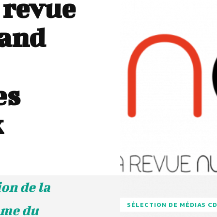
 revue
rand
es
x
on de la
SÉLECTION DE MÉDIAS C
ème du