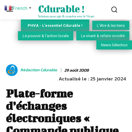
Cdurable !
French
▼
Solutions pour agir & coopérer avec le Vivant
PHVA - L'essentiel Cdurable !
L'être & les liens
Le pouvoir & l'action locale
Le vivant & refaire société
News Sélection
Rédaction Cdurable
29 août 2008
Actualisé le :
25 janvier 2024
Plate-forme
d’échanges
électroniques «
Commande publique