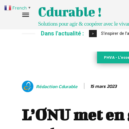
Cdurable !
French
▼
Solutions pour agir & coopérer avec le viva
Dans l'actualité :
S’inspirer de l’a
IPBES : le « GI
>
PHVA - L'esse
15 mars 2023
Rédaction Cdurable
L’ONU met en