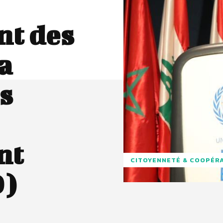
nt des
a
s
nt
CITOYENNETÉ & COOPÉR
D)