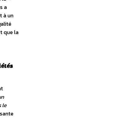
s a
t à un
alité
t que la
iétés
nt
un
 le
osante