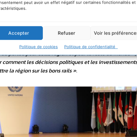
nsentement peut avoir un effet négatif sur certaines fonctionnalités et
abe comprennent l’insécurité alimentaire et l’augmen
ractéristiques.
s pays les plus pauvres de la région. Les récents
t en Türkiye n’ont fait qu’ajouter à la souffrance.
Accepter
Refuser
Voir les préférence
 ces facteurs pourraient mettre la promesse d’atteindre l
Politique de cookies
Politique de confidentialité
de portée pour cette région et pour le reste du monde
»,
er comment les décisions politiques et les investissement
re la région sur les bons rails
».