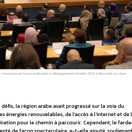
l’ouverture du Forum arabe pour le développement durable 2023, à Beyrouth, au Liban.
fis, la région arabe avait progressé sur la voie du
énergies renouvelables, de l’accès à l’internet et de 
spiration pour le chemin à parcourir. Cependant, le farde
nté de façon spectaculaire, a-t-elle ajouté, soulignant