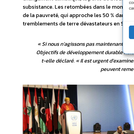
co
subsistance. Les retombées dans le monde ar
ca
de la pauvreté, qui approche les 50 % dans le
tremblements de terre dévastateurs en Syrie e
«
Si nous n’agissons pas maintenant, tous
Objectifs de développement durable hors 
t-elle déclaré. «
Il est urgent d’examin
peuvent remett