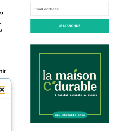
DD
,
JE M'ABONNE
u
nir
e
oire.
– le
n
de