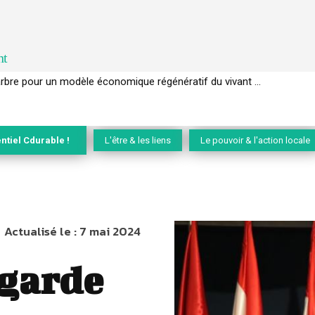
nt
rbre pour un modèle économique régénératif du vivant …
EC de la biodiversité » appelle les entreprises à devenir des alliées du
ntiel Cdurable !
L'être & les liens
Le pouvoir & l'action locale
Actualisé le :
7 mai 2024
 garde