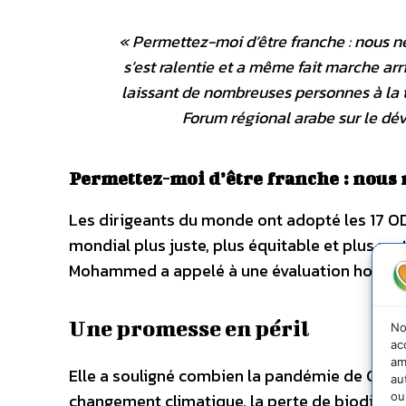
«
Permettez-moi d’être franche : nous n
s’est ralentie et a même fait marche arr
laissant de nombreuses personnes à la 
Forum régional arabe sur le d
Permettez-moi d’être franche : nous 
Les dirigeants du monde ont adopté les 17 ODD
mondial plus juste, plus équitable et plus ve
Mohammed a appelé à une évaluation honnête a
Une promesse en péril
No
ac
am
Elle a souligné combien la pandémie de Covid-
au
ou
changement climatique, la perte de biodiversit