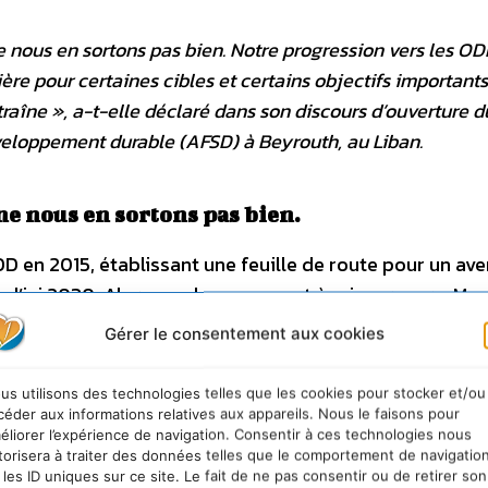
e nous en sortons pas bien. Notre progression vers les O
ière pour certaines cibles et certains objectifs importants
traîne
», a-t-elle déclaré dans son discours d’ouverture d
éveloppement durable (AFSD)
à Beyrouth, au Liban.
ne nous en sortons pas bien.
 en 2015, établissant une feuille de route pour un ave
rt d’ici 2030. Alors que les pays sont à mi-parcours, Mm
fin de décider des corrections à apporter à la traject
Gérer le consentement aux cookies
us utilisons des technologies telles que les cookies pour stocker et/ou
céder aux informations relatives aux appareils. Nous le faisons pour
éliorer l’expérience de navigation. Consentir à ces technologies nous
19, la guerre en Ukraine et la «
triple crise planétaire
» 
torisera à traiter des données telles que le comportement de navigatio
 les ID uniques sur ce site. Le fait de ne pas consentir ou de retirer son
é et la pollution – ont affecté les vies et les moyens 