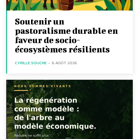
Soutenir un
pastoralisme durable en
faveur de socio-
écosystèmes résilients
CYRILLE SOUCHE
-
6 AOÛT 2026