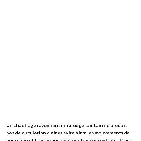
Un chauffage rayonnant infrarouge lointain ne produit
pas de circulation d’air et évite ainsi les mouvements de
poussière et tous les inconvénients qui y sont liés… L’air a