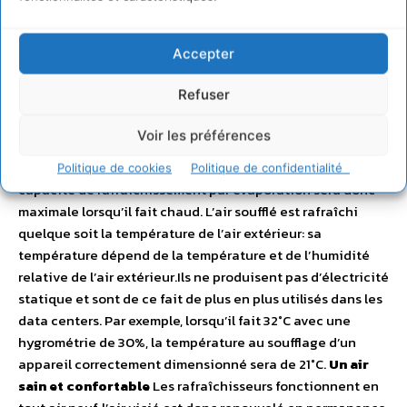
Climatisation naturelle – E5 conseil
Accepter
Une efficacité croissante
Plus l’air est chaud, plus la
climatisation naturelle est efficace. Contrairement aux
Refuser
lieux où cette technologie est déja en place, 35 millions
d’appareils installés dans le tertiaire, sous nos climats,
Voir les préférences
l’humidité relative baisse lorsque la température
augmente. C’est vous dire l’efficacité potentielle ! La
Politique de cookies
Politique de confidentialité
capacité de rafraîchissement par évaporation sera donc
maximale lorsqu’il fait chaud. L’air soufflé est rafraîchi
quelque soit la température de l’air extérieur: sa
température dépend de la température et de l’humidité
relative de l’air extérieur.Ils ne produisent pas d’électricité
statique et sont de ce fait de plus en plus utilisés dans les
data centers. Par exemple, lorsqu’il fait 32°C avec une
hygrométrie de 30%, la température au soufflage d’un
appareil correctement dimensionné sera de 21°C.
Un air
sain et confortable
Les rafraîchisseurs fonctionnent en