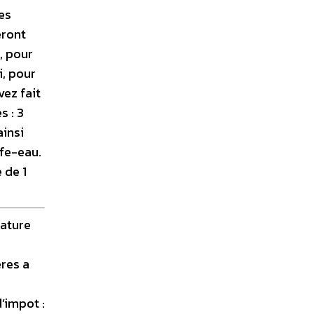
Les
eront
, pour
i, pour
vez fait
s : 3
ainsi
fe-eau.
 de 1
rature
eres a
’impot :