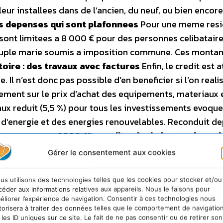
ur installees dans de l’ancien, du neuf, ou bien encor
s depenses qui sont plafonnees
Pour une meme resi
sont limitees a 8 000 € pour des personnes celibataire
couple marie soumis a imposition commune. Ces montan
toire : des travaux avec factures
Enfin, le credit est 
 Il n’est donc pas possible d’en beneficier si l’on reali
ement sur le prix d’achat des equipements, materiaux 
aux reduit (5,5 %) pour tous les investissements evoque
 d’energie et des energies renouvelables. Reconduit de
re a nouveau en 2006.
Un credit calcule hors subvent
œuvre. Le credit d’impot, lui, est calcule hors main-d’
Gérer le consentement aux cookies
es deduction des eventuelles primes ou aides accordee
nt des aides de l’Agence nationale pour l’amelioratio
us utilisons des technologies telles que les cookies pour stocker et/ou
 subventions aux proprietaires prives pour des travaux
céder aux informations relatives aux appareils. Nous le faisons pour
éliorer l’expérience de navigation. Consentir à ces technologies nous
uis plus de quinze ans. Il peut s’agir de proprietaire
torisera à traiter des données telles que le comportement de navigatio
s un certain seuil ou de proprietaires bailleurs qui
 les ID uniques sur ce site. Le fait de ne pas consentir ou de retirer son