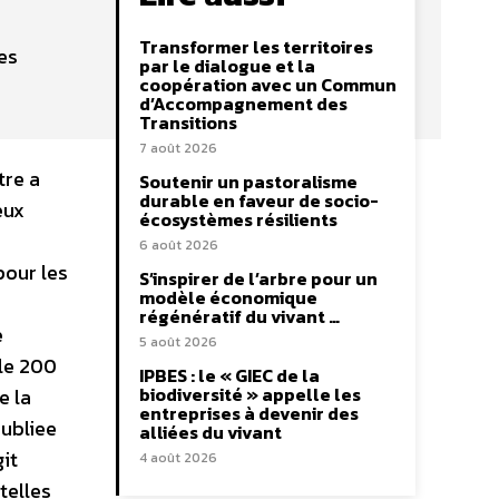
Transformer les territoires
es
par le dialogue et la
coopération avec un Commun
d’Accompagnement des
Transitions
7 août 2026
tre a
Soutenir un pastoralisme
durable en faveur de socio-
eux
écosystèmes résilients
6 août 2026
pour les
S’inspirer de l’arbre pour un
modèle économique
régénératif du vivant …
e
5 août 2026
cle 200
IPBES : le « GIEC de la
biodiversité » appelle les
e la
entreprises à devenir des
publiee
alliées du vivant
git
4 août 2026
telles