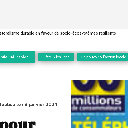
nt
l’arbre pour un modèle économique régénératif du vivant …
ntiel Cdurable !
L'être & les liens
Le pouvoir & l'action locale
tualisé le :
8 janvier 2024
 pour