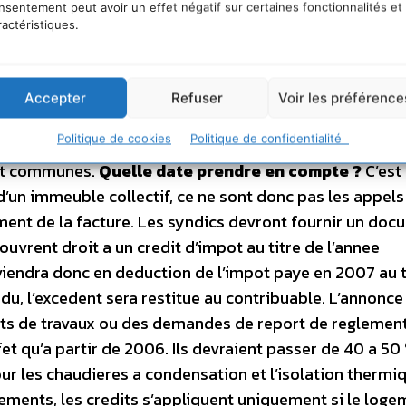
nsentement peut avoir un effet négatif sur certaines fonctionnalités et
pendant au moins neuf ans. Le chauffage fait partie de
ractéristiques.
 des primes supplementaires pour les economies d’ener
ensation ou un chauffe-eau solaire individuel. Les
d’une aide specifique dans le cadre du Plan soleil, en 
Accepter
Refuser
Voir les préférence
 sont engagees a promouvoir cette energie en versant 
Politique de cookies
Politique de confidentialité
€. Des subventions complementaires peuvent aussi etre
 et communes.
Quelle date prendre en compte ?
C’est 
 d’un immeuble collectif, ce ne sont donc pas les appels
ement de la facture. Les syndics devront fournir un do
uvrent droit a un credit d’impot au titre de l’annee
viendra donc en deduction de l’impot paye en 2007 au t
u, l’excedent sera restitue au contribuable. L’annonce
rts de travaux ou des demandes de report de reglement 
fet qu’a partir de 2006. Ils devraient passer de 40 a 50
ur les chaudieres a condensation et l’isolation thermi
ements, les credits s’appliquent uniquement si le loge