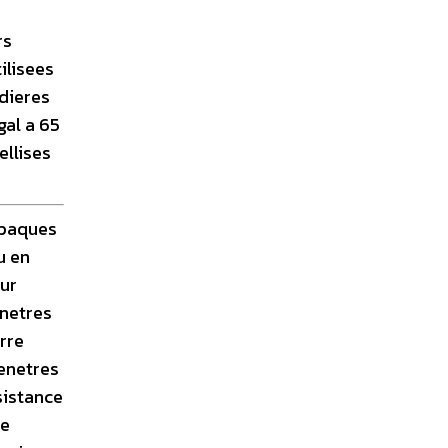
rs
ilisees
dieres
gal a 65
ellises
opaques
u en
sur
enetres
rre
fenetres
sistance
ue