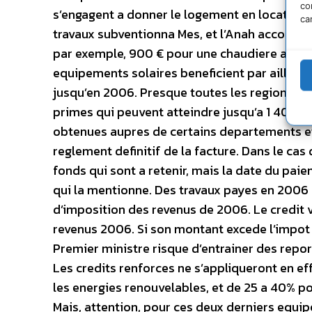
co
s’engagent a donner le logement en location 
ca
travaux subventionna Mes, et l’Anah accorde
par exemple, 900 € pour une chaudiere a cond
equipements solaires beneficient par ailleurs 
jusqu’en 2006. Presque toutes les regions se
primes qui peuvent atteindre jusqu’a 1 400 
obtenues aupres de certains departements
reglement definitif de la facture. Dans le cas
fonds qui sont a retenir, mais la date du pai
qui la mentionne. Des travaux payes en 2006 o
d’imposition des revenus de 2006. Le credit 
revenus 2006. Si son montant excede l’impot d
Premier ministre risque d’entrainer des repo
Les credits renforces ne s’appliqueront en ef
les energies renouvelables, et de 25 a 40% po
Mais, attention, pour ces deux derniers equip