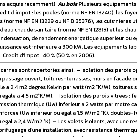
ens acquis recemment).
Au bois
Plusieurs equipements
edit d’impot : les poeles (norme NF EN 13240), les foye
s (norme NF EN 13229 ou NF D 35376), les cuisinieres ut
eau chaude sanitaire (norme NF EN 12815) et les chau
condensation, de rendement energetique superieur ou e
uissance est inferieure a 300 kW. Les equipements lab
 Credit d’impot : 40 % (50 % en 2006).
ernes sont repertories ainsi : – Isolation des parois 
ou passage ouvert, toitures-terrasses, murs en facade o
e a 2,4 m2 degres Kelvin par watt (m2 °K/W), toitures 
gale a 4,5 m2°K/W). – Isolation des parois vitrees : f
mission thermique (Uw) inferieur a 2 watts par metre ca
enforcee (Uw inferieur ou egal a 1,5 W/m2 °K), doubles-
 egal a 2,4 W/m2 °K). – Les volets isolants, avec une re
orifugeage d’une installation, avec resistance thermiq