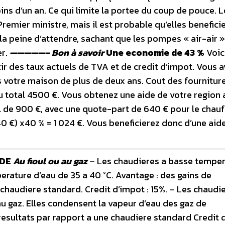
oins d’un an. Ce qui limite la portee du coup de pouce. 
remier ministre, mais il est probable qu’elles benefici
 la peine d’attendre, sachant que les pompes « air-air »
er.
—————–
Bon à savoir
Une economie de 43 %
Voic
r des taux actuels de TVA et de credit d’impot. Vous a
 votre maison de plus de deux ans. Cout des fourniture
u total 4500 €. Vous obtenez une aide de votre region 
 de 900 €, avec une quote-part de 640 € pour le chauf
0 €) x40 % = 1 024 €. Vous beneficierez donc d’une aide
UDE
Au fioul ou au gaz
– Les chaudieres a basse tempe
erature d’eau de 35 a 40 °C. Avantage : des gains de
chaudiere standard. Credit d’impot : 15%. – Les chaudi
u gaz. Elles condensent la vapeur d’eau des gaz de
resultats par rapport a une chaudiere standard Credit d