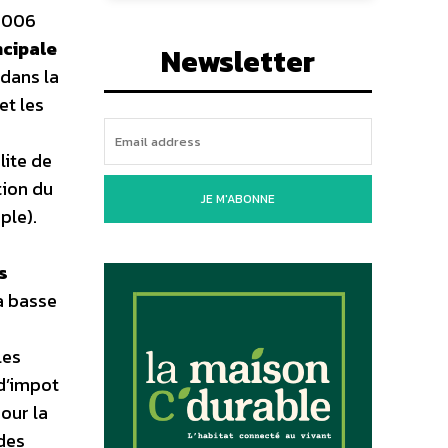
 2006
ncipale
Newsletter
 dans la
et les
lite de
tion du
JE M'ABONNE
ple).
s
 a basse
les
 d’impot
our la
 des