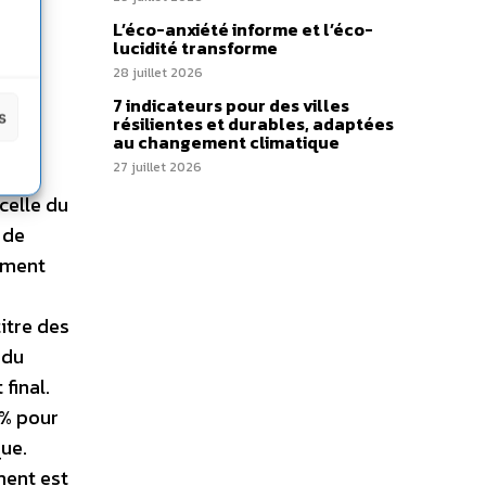
s
L’éco-anxiété informe et l’éco-
lucidité transforme
gie :
28 juillet 2026
7 indicateurs pour des villes
cours
s
résilientes et durables, adaptées
des
au changement climatique
27 juillet 2026
celle du
 de
cument
itre des
 du
final.
 % pour
que.
ment est