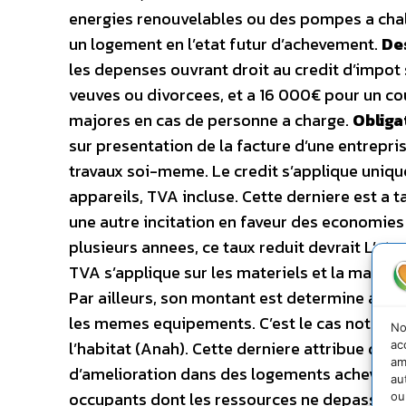
energies renouvelables ou des pompes a chale
un logement en l’etat futur d’achevement.
De
les depenses ouvrant droit au credit d’impot 
veuves ou divorcees, et a 16 000€ pour un 
majores en cas de personne a charge.
Obliga
sur presentation de la facture d’une entreprise.
travaux soi-meme. Le credit s’applique uniqu
appareils, TVA incluse. Cette derniere est a t
une autre incitation en faveur des economies
plusieurs annees, ce taux reduit devrait L’et
TVA s’applique sur les materiels et la main-d’
Par ailleurs, son montant est determine apr
les memes equipements. C’est le cas notamme
No
l’habitat (Anah). Cette derniere attribue des
ac
am
d’amelioration dans des logements acheves dep
au
occupants dont les ressources ne depassent pa
ou