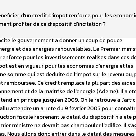
beneficier d’un credit d’impot renforce pour les economi
ent profiter de ce dispositif d’incitation ?
 incite le gouvernement a donner un coup de pouce
ergie et des energies renouvelables. Le Premier minis
renforce pour les investissements realises dans ces d
ot est en vigueur pour les economies d’energie et les
une somme qui est deduite de l’impot sur le revenu ou, 
t remboursee. Ce credit remplace la plupart des aides
nnement et de la maitrise de l’energie (Ademe). Il a et
’etend en principe jusqu’en 2009. On le retrouve a l’arti
allu attendre un arrete du 9 fevrier 2005 pour connaitr
uction fiscale reprenant le detail du dispositif n’a ete 
ier ministre ne devrait pas chambouler l’edifice. Il s’a
 Nous allons donc entrer dans le detail des mesures 