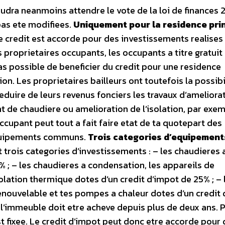
faudra neanmoins attendre le vote de la loi de finances
 pas ete modifiees.
Uniquement pour la residence pri
le credit est accorde pour des investissements realises
proprietaires occupants, les occupants a titre gratuit 
pas possible de beneficier du credit pour une residence
n. Les proprietaires bailleurs ont toutefois la possibi
 deduire de leurs revenus fonciers les travaux d’ameliora
 de chaudiere ou amelioration de l’isolation, par exem
ccupant peut tout a fait faire etat de ta quotepart des
quipements communs.
Trois categories d’equipement
t trois categories d’investissements : – les chaudieres
 ; – les chaudieres a condensation, les appareils de
olation thermique dotes d’un credit d’impot de 25% ; – 
enouvelable et tes pompes a chaleur dotes d’un credit
l’immeuble doit etre acheve depuis plus de deux ans. P
t fixee. Le credit d’impot peut donc etre accorde pour