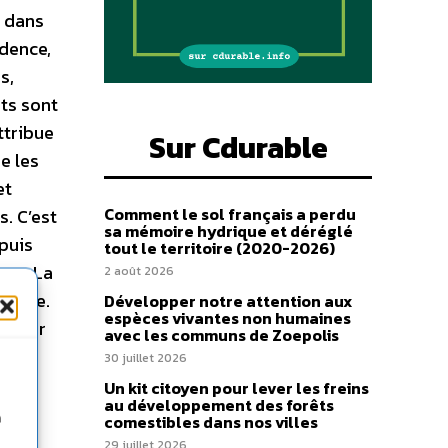
e dans
dence,
s,
ts sont
attribue
Sur Cdurable
se les
et
Comment le sol français a perdu
s. C’est
sa mémoire hydrique et déréglé
puis
tout le territoire (2020-2026)
ions
La
2 août 2026
oeuvre.
Développer notre attention aux
espèces vivantes non humaines
s pour
avec les communs de Zoepolis
n de
30 juillet 2026
Un kit citoyen pour lever les freins
au développement des forêts
s
n
comestibles dans nos villes
29 juillet 2026