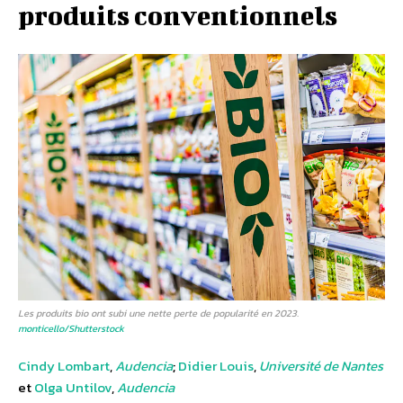
produits conventionnels
Les produits bio ont subi une nette perte de popularité en 2023.
monticello/Shutterstock
Cindy Lombart
,
Audencia
;
Didier Louis
,
Université de Nantes
et
Olga Untilov
,
Audencia