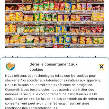
L’industrie agro-alimentaire qui produit un très grand
nombre d’aliments ultra-transformés (AUT) vendus en
Gérer le consentement aux
masse dans nos super et hypermarchés reste sans visage
cookies
médiatique. Si le grand public a de plus en plus
Nous utilisons des technologies telles que les cookies pour
conscience que ces produits sont néfastes pour la santé, il
stocker et/ou accéder aux informations relatives aux appareils.
Nous le faisons pour améliorer l’expérience de navigation.
est sans doute plus ignorant de la façon dont les aliments
Consentir à ces technologies nous autorisera à traiter des
ultra-transformés modèlent notre agriculture.
données telles que le comportement de navigation ou les ID
uniques sur ce site. Le fait de ne pas consentir ou de retirer son
consentement peut avoir un effet négatif sur certaines
fonctionnalités et caractéristiques.