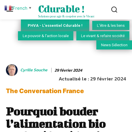
Cdurable !
French
▼
Solutions pour agir & coopérer avec le Vivant
PHVA - L'essentiel Cdurable !
L'être & les liens
Le pouvoir & l'action locale
Le vivant & refaire société
News Sélection
Cyrille Souche
29 février 2024
Actualisé le :
29 février 2024
The Conversation France
Pourquoi bouder
l’alimentation bio