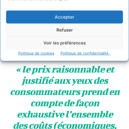
Une notion à intégrer : celle de
prix juste
Accepter
Refuser
Cette question du prix est bien plus vaste que la seule
étiquette finale apposée sur le produit. Car elle
Voir les préférences
correspond rarement à ce qu’on appelle le
prix juste
, c’est-
à-dire
Politique de cookies
Politique de confidentialité
« le prix raisonnable et
justifié aux yeux des
consommateurs prend en
compte de façon
exhaustive l’ensemble
des coûts (économiques,