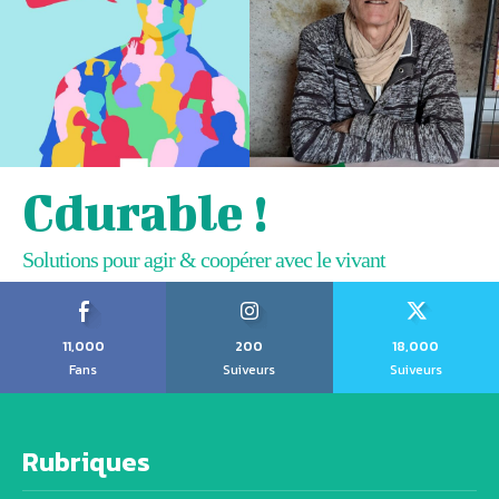
Cdurable !
Solutions pour agir & coopérer avec le vivant
11,000
200
18,000
Fans
Suiveurs
Suiveurs
Rubriques