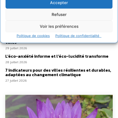
hydrique et déréglé tout le territoire (2020-2026)
Accepter
2 août 2026
Développer notre attention aux espèces vivantes
Refuser
non humaines avec les communs de Zoepolis
30 juillet 2026
Voir les préférences
Un kit citoyen pour lever les freins au
Politique de cookies
Politique de confidentialité
développement des forêts comestibles dans nos
villes
29 juillet 2026
L’éco-anxiété informe et l’éco-lucidité transforme
28 juillet 2026
7 indicateurs pour des villes résilientes et durables,
adaptées au changement climatique
27 juillet 2026