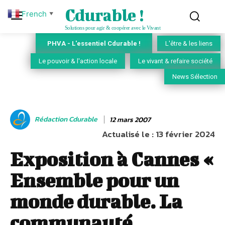
Cdurable !
French
▼
Solutions pour agir & coopérer avec le Vivant
PHVA - L'essentiel Cdurable !
L'être & les liens
Le pouvoir & l'action locale
Le vivant & refaire société
News Sélection
Rédaction Cdurable
12 mars 2007
Actualisé le :
13 février 2024
Exposition à Cannes «
Ensemble pour un
monde durable. La
communauté