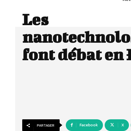
Les
nanotechnolo
font débat en
Facebook
X
PARTAGER