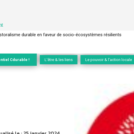
nt
l’arbre pour un modèle économique régénératif du vivant …
ntiel Cdurable !
L'être & les liens
Le pouvoir & l'action locale
ualisé le :
25 janvier 2024