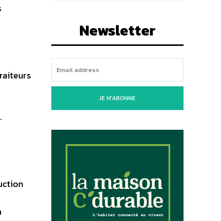
s
Newsletter
raiteurs
JE M'ABONNE
.
uction
a