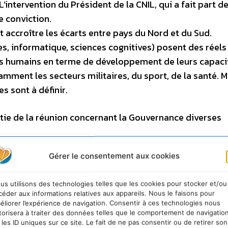
’intervention du Président de la CNIL, qui a fait part d
e conviction.
accroître les écarts entre pays du Nord et du Sud.
s, informatique, sciences cognitives) posent des réels
les humains en terme de développement de leurs capaci
amment les secteurs militaires, du sport, de la santé.
s sont à définir.
tie de la réunion concernant la Gouvernance diverses
Gérer le consentement aux cookies
aractérisé par une grande incertitude, il faut concevoi
us utilisons des technologies telles que les cookies pour stocker et/ou
s réclamé la mise en place d’un site d’informations dédi
céder aux informations relatives aux appareils. Nous le faisons pour
ssible par tous, permettant de suivre les informations
éliorer l’expérience de navigation. Consentir à ces technologies nous
torisera à traiter des données telles que le comportement de navigatio
 sur budget public mais non géré par le personnel d’un min
 les ID uniques sur ce site. Le fait de ne pas consentir ou de retirer son