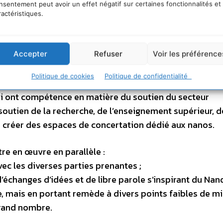
nsentement peut avoir un effet négatif sur certaines fonctionnalités et
ractéristiques.
Accepter
Refuser
Voir les préférence
ce à différents niveaux géographiques national, régio
 telles que Saclay, Grenoble, Toulouse.
Politique de cookies
Politique de confidentialité
qui ont compétence en matière du soutien du secteur
outien de la recherche, de l’enseignement supérieur, d
de créer des espaces de concertation dédié aux nanos.
re en œuvre en parallèle :
ec les diverses parties prenantes ;
’échanges d’idées et de libre parole s’inspirant du Na
, mais en portant remède à divers points faibles de m
rand nombre.