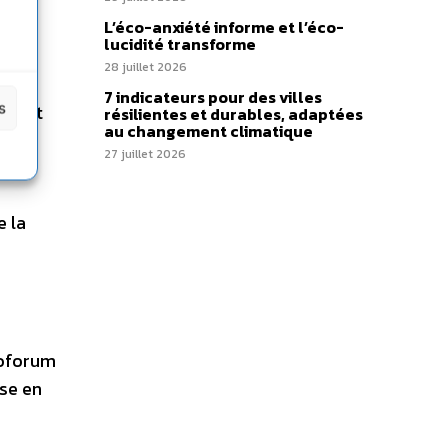
L’éco-anxiété informe et l’éco-
lucidité transforme
28 juillet 2026
7 indicateurs pour des villes
s
nal et
résilientes et durables, adaptées
au changement climatique
27 juillet 2026
e la
noforum
ise en