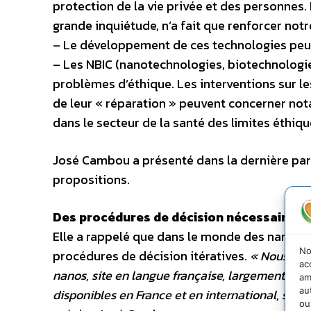
protection de la vie privée et des personnes. L
grande inquiétude, n’a fait que renforcer notr
– Le développement de ces technologies peut 
– Les NBIC (nanotechnologies, biotechnologie
problèmes d’éthique. Les interventions sur 
de leur « réparation » peuvent concerner not
dans le secteur de la santé des limites éthique
José Cambou a présenté dans la dernière par
propositions.
Des procédures de décision nécessaires
Elle a rappelé que dans le monde des nanos, c
No
procédures de décision itératives.
« Nous avon
ac
nanos, site en langue française, largement acce
am
au
disponibles en France et en international, site
ou