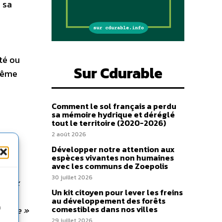
e sa
té ou
Sur Cdurable
 Même
Comment le sol français a perdu
sa mémoire hydrique et déréglé
tout le territoire (2020-2026)
2 août 2026
Développer notre attention aux
espèces vivantes non humaines
avec les communs de Zoepolis
r des
30 juillet 2026
é aux
Un kit citoyen pour lever les freins
au développement des forêts
n
comestibles dans nos villes
istère »
29 juillet 2026