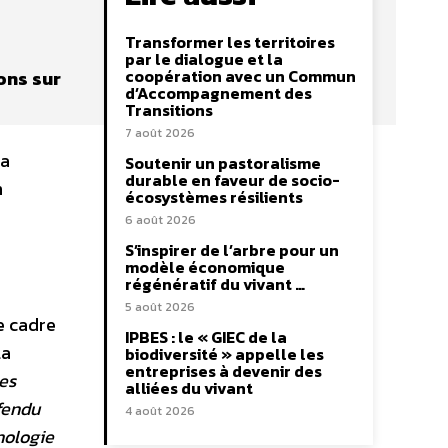
Transformer les territoires
par le dialogue et la
coopération avec un Commun
ons sur
d’Accompagnement des
Transitions
7 août 2026
 a
Soutenir un pastoralisme
durable en faveur de socio-
n
écosystèmes résilients
6 août 2026
S’inspirer de l’arbre pour un
modèle économique
régénératif du vivant …
5 août 2026
e cadre
IPBES : le « GIEC de la
la
biodiversité » appelle les
entreprises à devenir des
ges
alliées du vivant
éfendu
4 août 2026
nologie