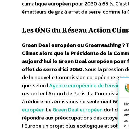
climatique européen pour 2030 à 65 %. C’est l
émetteurs de gaz à effet de serre, comme la C
Les ONG du Réseau Action Clim
Green Deal européen ou Greenwashing ? Te
Climat alors que la Présidente de la Comm
aujourd’hui le Green Deal européen pour f
effet de serre d’ici 2050.
Sous la pression d
de la nouvelle Commission européenne et du 
que, selon l’
Agence européenne de l’environ
respecter l’Accord de Paris. La Commission e
à réduire nos émissions de seulement 60 % d’ic
No
européen
Le
Green Deal européen
doit donc 
ac
am
répondre aux préoccupations des citoyens en 
au
l’Europe un projet plus écologique et solidai
ou