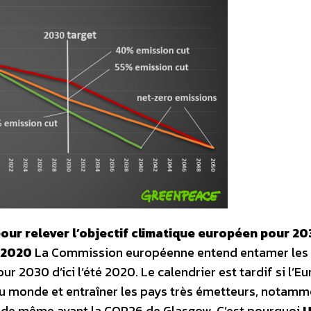
our relever l’objectif climatique européen pour 20
é 2020
La Commission européenne entend entamer les 
ur 2030 d’ici l’été 2020. Le calendrier est tardif si l’E
du monde et entraîner les pays très émetteurs, notamm
re de même avant la COP26 de Glasgow. C’est pourquoi
U