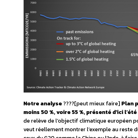
Notre analyse
????[peut mieux faire]
Plan p
moins 50 %, voire 55 %, présenté d’ici l’ét
de relève de l’objectif climatique européen po
veut réellement montrer l’exemple au reste 
ceux du G20 comme la Chine ou l’Inde, à fai