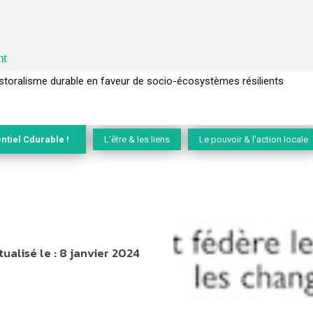
nt
ralisme durable en faveur de socio-écosystèmes résilients
l’arbre pour un modèle économique régénératif du vivant …
ntiel Cdurable !
L'être & les liens
Le pouvoir & l'action locale
tualisé le :
8 janvier 2024