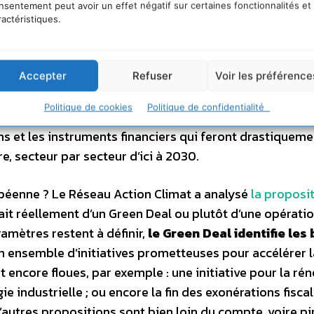
nsentement peut avoir un effet négatif sur certaines fonctionnalités et
de Paris
. Il doit maintenant agir en urgence sur trois niv
ractéristiques.
sions de gaz à effet de serre de court et de long terme
Accepter
Refuser
Voir les préférence
travailleurs, dans leurs transformations afin que cette
Politique de cookies
Politique de confidentialité
ons et les instruments financiers qui feront drastiqueme
e, secteur par secteur d’ici à 2030.
opéenne ? Le Réseau Action Climat a analysé
la proposi
ssait réellement d’un Green Deal ou plutôt d’une opérati
amètres restent à définir,
le Green Deal identifie les
n ensemble d’initiatives prometteuses pour accélérer l
encore floues, par exemple : une initiative pour la ré
ie industrielle ; ou encore la fin des exonérations fisca
’autres propositions sont bien loin du compte, voire pir