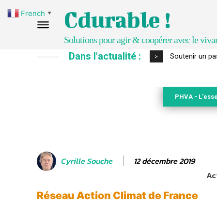
Cdurable !
French
▼
Solutions pour agir & coopérer avec le viva
Dans l'actualité :
Soutenir un pasto
S’inspirer de 
>
PHVA - L'esse
12 décembre 2019
Cyrille Souche
Ac
Réseau Action Climat de France