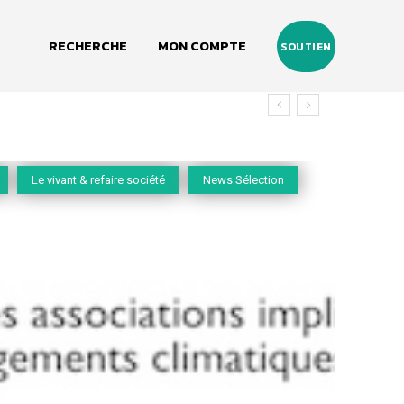
RECHERCHE
MON COMPTE
SOUTIEN
Le vivant & refaire société
News Sélection