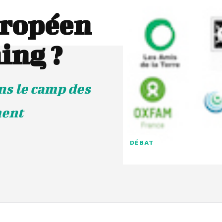
uropéen
ing ?
ans le camp des
ment
DÉBAT