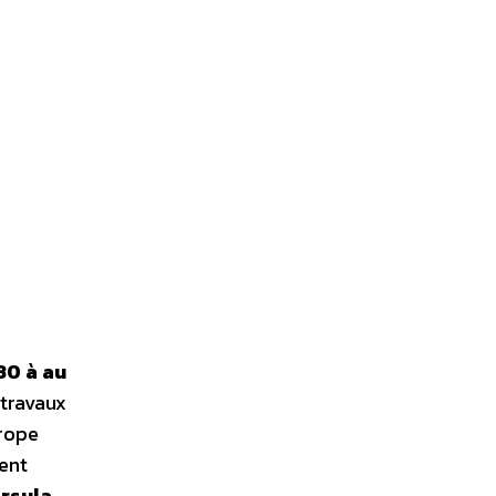
30 à au
travaux
urope
ent
rsula