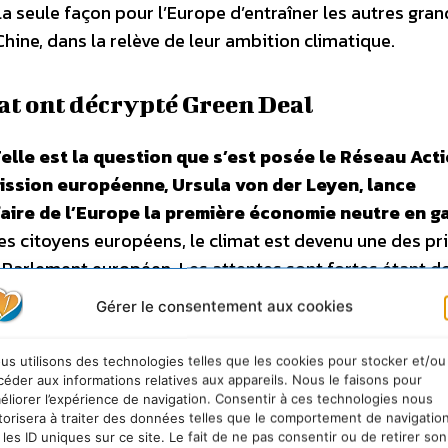
a seule façon pour l’Europe d’entraîner les autres gran
hine, dans la relève de leur ambition climatique.
at ont décrypté Green Deal
lle est la question que s’est posée le Réseau Act
ission européenne, Ursula von der Leyen, lance
aire de l’Europe la première économie neutre en g
es citoyens européens, le climat est devenu une des pri
Parlement européen. Les attentes sont fortes étant d
nement
, l’Europe n’est pas sur la bonne trajectoire pour
Gérer le consentement aux cookies
lle-même, reconnaît que la politique actuelle nous am
i 2050, très loin de la neutralité climatique.
Green De
us utilisons des technologies telles que les cookies pour stocker et/ou
être une opportunité pour le nouvel exécutif européen
céder aux informations relatives aux appareils. Nous le faisons pour
éliorer l’expérience de navigation. Consentir à ces technologies nous
engageant de réelles transformations visant à faire d
torisera à traiter des données telles que le comportement de navigatio
re. Pour le Réseau Action Climat,
ce plan est le bienve
 les ID uniques sur ce site. Le fait de ne pas consentir ou de retirer son