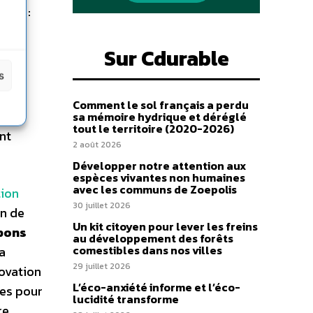
eaux :
 à
Sur Cdurable
s
Comment le sol français a perdu
sa mémoire hydrique et déréglé
tout le territoire (2020-2026)
nt
2 août 2026
Développer notre attention aux
espèces vivantes non humaines
avec les communs de Zoepolis
tion
30 juillet 2026
on de
Un kit citoyen pour lever les freins
 bons
au développement des forêts
comestibles dans nos villes
a
29 juillet 2026
novation
L’éco-anxiété informe et l’éco-
les pour
lucidité transforme
e,