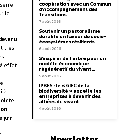
coopération avec un Commun
 serre
d’Accompagnement des
r le
Transitions
7 août 2026
Soutenir un pastoralisme
durable en faveur de socio-
 devenu
écosystèmes résilients
t très
6 août 2026
ns
S’inspirer de l’arbre pour un
modèle économique
à effet
régénératif du vivant …
5 août 2026
ue
IPBES : le « GIEC de la
biodiversité » appelle les
i à
entreprises à devenir des
olète.
alliées du vivant
son
4 août 2026
e juin
f
Newsletter