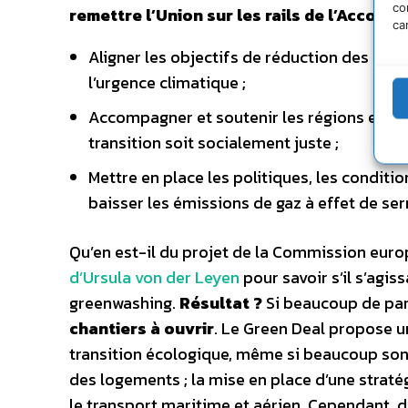
co
remettre l’Union sur les rails de l’Accord 
ca
Aligner les objectifs de réduction des émis
l’urgence climatique ;
Accompagner et soutenir les régions et les 
transition soit socialement juste ;
Mettre en place les politiques, les conditi
baisser les émissions de gaz à effet de serr
Qu’en est-il du projet de la Commission eur
d’Ursula von der Leyen
pour savoir s’il s’agi
greenwashing.
Résultat ?
Si beaucoup de par
chantiers à ouvrir
. Le Green Deal propose u
transition écologique, même si beaucoup sont 
des logements ; la mise en place d’une stratég
le transport maritime et aérien. Cependant, d