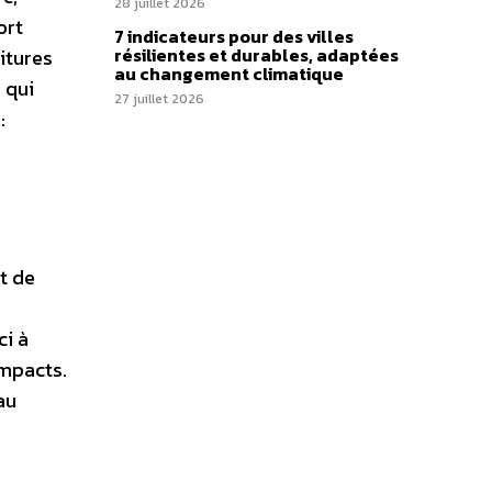
28 juillet 2026
ort
7 indicateurs pour des villes
résilientes et durables, adaptées
itures
au changement climatique
 qui
27 juillet 2026
:
t de
ci à
impacts.
au