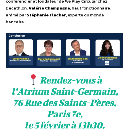
conférencier et fondateur de We Play Circular chez
Decathlon,
Valérie Champagne
, haut fonctionnaire,
animé par
Stéphanie Flacher
, experte du monde
bancaire.
Rendez-vous à
l’Atrium Saint-Germain,
76 Rue des Saints-Pères,
Paris 7e,
le 5 février à 13h30.