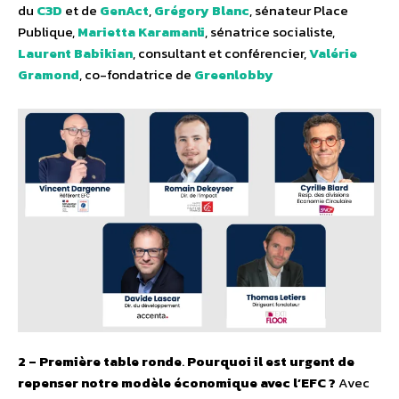
du
C3D
et de
GenAct
,
Grégory Blanc
, sénateur Place
Publique,
Marietta Karamanli
, sénatrice socialiste,
Laurent Babikian
, consultant et conférencier,
Valérie
Gramond
, co-fondatrice de
Greenlobby
2 – Première table ronde
.
Pourquoi il est urgent de
repenser notre modèle économique avec l’EFC ?
Avec