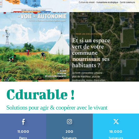
Cdurable !
Solutions pour agir & coopérer avec le vivant
11,000
200
18,000
Fans
Suiveurs
Suiveurs