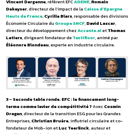
Vincent Dargenne
, référent EFC
ADEME
,
Romain
Dekeyser
, directeur de l’impact de la
Caisse d’Epargne
Hauts de France
,
Cyrille Blars
, responsable des divisions
Économie Circulaire du
Groupe SNCF
,
David Lascar
,
directeur du développement chez
Accenta.ai
et
Thomas
Letiers
, dirigeant fondateur de
Textifloor
, animé par
Éléonore Blondeau
, experte en industrie circulaire.
3 – Seconde table ronde. EFC : le financement long-
terme comme levier de compétitivité ?
Avec
Cosmin
Dragan
, directeur de la transition ESG pour les Grandes
Entreprises,
Christian Bruère
, influtriel circulaire et co-
fondateur de Mob-ion et
Luc Teerlinck
, auteur et