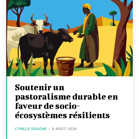
Soutenir un
pastoralisme durable en
faveur de socio-
écosystèmes résilients
CYRILLE SOUCHE
-
6 AOÛT 2026