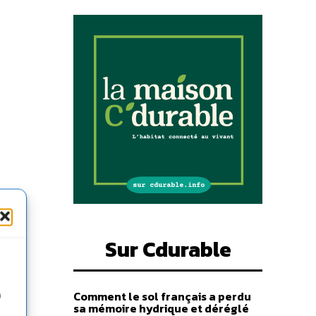
Sur Cdurable
nne),
Comment le sol français a perdu
n
n
sa mémoire hydrique et déréglé