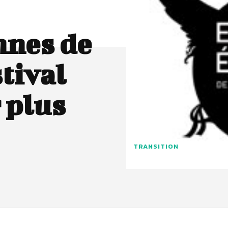
nnes de
stival
 plus
TRANSITION