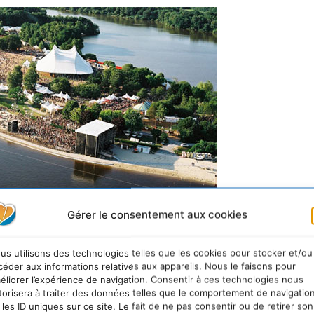
Gérer le consentement aux cookies
ucy acceuille les Eurockéennes de Belfort
us utilisons des technologies telles que les cookies pour stocker et/ou
céder aux informations relatives aux appareils. Nous le faisons pour
aucy mêle étangs (dont ceux du Malsaucy et de la Véro
éliorer l’expérience de navigation. Consentir à ces technologies nous
torisera à traiter des données telles que le comportement de navigatio
ensemble forme un espace de détente qui abrite la Maiso
 les ID uniques sur ce site. Le fait de ne pas consentir ou de retirer son