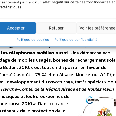
de loisirs, une base nautique et un espace naturel pro
nsentement peut avoir un effet négatif sur certaines fonctionnalités et
ractéristiques.
é qui se trame dans une logique de développement durab
ntien de l’écosystème de la presqu’île.
Plus de tri, m
ri des déchets sur le site et le camping : gobelets
Accepter
Refuser
Voir les préférence
 les emballages recyclables sur le camping, poubelles 
ation, animations pédagogiques et moments ludiques… A
v
Politique de cookies
Politique de confidentialité
 d’agglomération du Pays de Montbéliard, de la commu
 les téléphones mobiles aussi
: Une démarche éco-
yclage de mobiles usagés, bornes de rechargement sola
Belfort 2010, c’est tout un dispositif en faveur de
Comté (jusqu’à – 75 %) et en Alsace (Mon retour à 1 €), 
ival, développement du covoiturage, tarifs spéciaux pou
 Franche-Comté, de la Région Alsace et de Roulez Malin
.
 musiques et les Eurockéennes de
ande cause 2010 ». Dans ce cadre,
ds réseaux de la protection de la