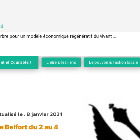
nt
EC de la biodiversité » appelle les entreprises à devenir des alliées du 
ntiel Cdurable !
L'être & les liens
Le pouvoir & l'action locale
tualisé le :
8 janvier 2024
 Belfort du 2 au 4