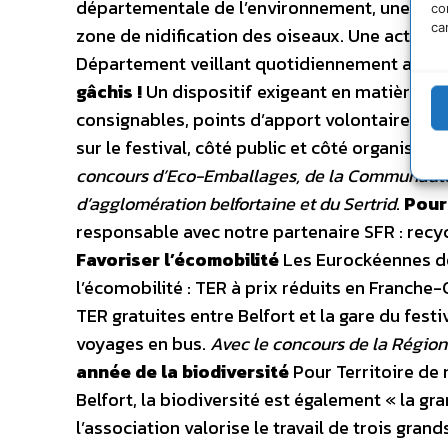
départementale de l’environnement, une base 
co
ca
zone de nidification des oiseaux. Une activit
Département veillant quotidiennement au mai
gâchis !
Un dispositif exigeant en matière de t
consignables, points d’apport volontaire pour
sur le festival, côté public et côté organis
concours d’Eco-Emballages, de la Communauté
d’agglomération belfortaine et du Sertrid
.
Pour
responsable avec notre partenaire SFR : rec
Favoriser l’écomobilité
Les Eurockéennes de 
l’écomobilité : TER à prix réduits en Franche-
TER gratuites entre Belfort et la gare du fest
voyages en bus.
Avec le concours de la Région
année de la biodiversité
Pour Territoire de
Belfort, la biodiversité est également « la gr
l’association valorise le travail de trois gran