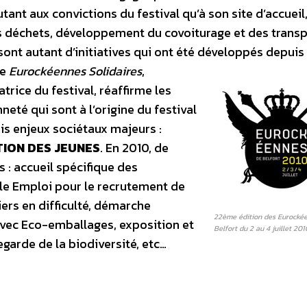
tant aux convictions du festival qu’à son site d’accueil
es déchets, développement du covoiturage et des trans
nt autant d’initiatives qui ont été développés depuis
me
Eurockéennes Solidaires
,
atrice du festival, réaffirme les
neté qui sont à l’origine du festival
rois enjeux sociétaux majeurs :
TION DES JEUNES
. En 2010, de
: accueil spécifique des
le Emploi pour le recrutement de
ers en difficulté, démarche
22ème édition des Eurocké
avec Eco-emballages, exposition et
Belfort du 2 au 4 juillet 201
egarde de la biodiversité, etc…