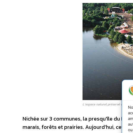
L’espace naturel préservé du Malsa
No
ac
Nichée sur 3 communes, la presqu’île du Mals
am
au
marais, forêts et prairies. Aujourd’hui, cet 
ou