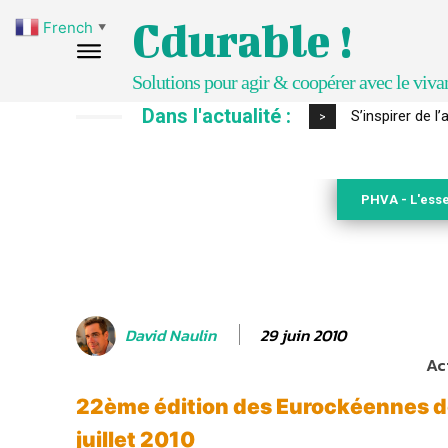
Cdurable !
French
▼
Solutions pour agir & coopérer avec le viva
Dans l'actualité :
IPBES : le « GI
>
PHVA - L'esse
29 juin 2010
David Naulin
Ac
22ème édition des Eurockéennes de
juillet 2010