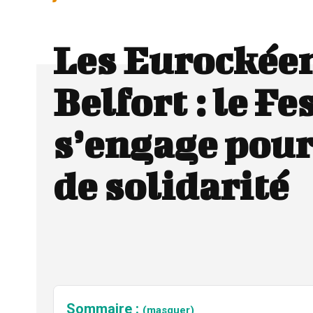
Les Eurockée
Belfort : le Fe
s’engage pour
de solidarité
Sommaire :
(masquer)