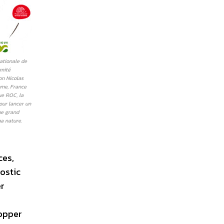
nationale de
omité
on Nicolas
mme, France
ue ROC, la
our lancer un
ne grand
ma nature.
ces,
nostic
er
lopper