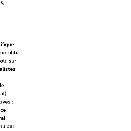
s,
ifique
mobilité
volu sur
alistes
de
al).
ives :
ce,
ral
enu par