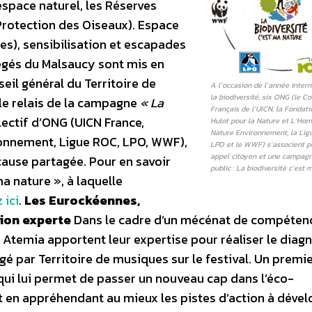
espace naturel, les Réserves
 Protection des Oiseaux). Espace
ces), sensibilisation et escapades
égés du Malsaucy sont mis en
eil général du Territoire de
A l’occasion de l’année inter
la biodiversité, six ONG (le C
le relais de la campagne
« La
Français de l’UICN, la Fondati
llectif d’ONG (UICN France,
Hulot pour la Nature et L’Ho
Nature Environnement, la Lig
ronnement, Ligue ROC, LPO, WWF),
LPO et le WWF) s’associent p
appel citoyen et une campag
cause partagée. Pour en savoir
public : La biodiversité c’est 
ma nature », à laquelle
 ici
.
Les Eurockéennes,
ion experte
Dans le cadre d’un mécénat de compéten
s Atemia apportent leur expertise pour réaliser le diag
 par Territoire de musiques sur le festival. Un premi
qui lui permet de passer un nouveau cap dans l’éco-
et en appréhendant au mieux les pistes d’action à déve