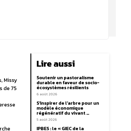
Lire aussi
Soutenir un pastoralisme
s, Missy
durable en faveur de socio-
écosystèmes résilients
ès de 75
6 août 2026
S’inspirer de l’arbre pour un
teresse
modèle économique
régénératif du vivant …
5 août 2026
arche
IPBES : le « GIEC de la