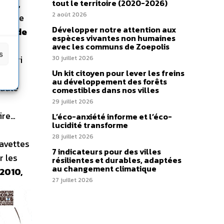
tégé,
tout le territoire (2020-2026)
2 août 2026
le, le
Développer notre attention aux
oins de
espèces vivantes non humaines
avec les communs de Zoepolis
s
de tri
30 juillet 2026
ec le
Un kit citoyen pour lever les freins
au développement des forêts
nauté
comestibles dans nos villes
29 juillet 2026
ire…
L’éco-anxiété informe et l’éco-
lucidité transforme
28 juillet 2026
navettes
7 indicateurs pour des villes
r les
résilientes et durables, adaptées
au changement climatique
2010,
27 juillet 2026