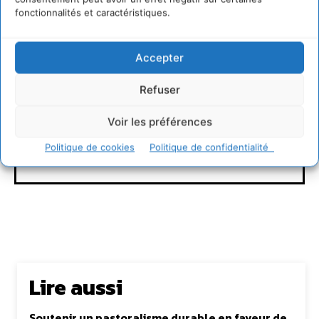
fonctionnalités et caractéristiques.
Accepter
David Naulin
Refuser
https://cdurable.info
Journaliste de solutions écologiques et sociales en
Voir les préférences
Occitanie.
Politique de cookies
Politique de confidentialité
Lire aussi
Soutenir un pastoralisme durable en faveur de