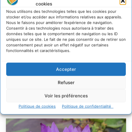
cookies
Comment le sol français a perdu sa mémoire
Nous utilisons des technologies telles que les cookies pour
hydrique et déréglé tout le territoire (2020-2026)
stocker et/ou accéder aux informations relatives aux appareils.
2 août 2026
Nous le faisons pour améliorer l’expérience de navigation.
Développer notre attention aux espèces vivantes
Consentir à ces technologies nous autorisera à traiter des
non humaines avec les communs de Zoepolis
données telles que le comportement de navigation ou les ID
uniques sur ce site. Le fait de ne pas consentir ou de retirer son
30 juillet 2026
consentement peut avoir un effet négatif sur certaines
Un kit citoyen pour lever les freins au
fonctionnalités et caractéristiques.
développement des forêts comestibles dans nos
villes
29 juillet 2026
Accepter
L’éco-anxiété informe et l’éco-lucidité transforme
28 juillet 2026
Refuser
7 indicateurs pour des villes résilientes et durables,
adaptées au changement climatique
Voir les préférences
27 juillet 2026
Politique de cookies
Politique de confidentialité