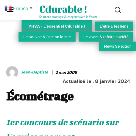
Cdurable !
French
▼
Solutions pour agir & coopérer avec le Vivant
PHVA - L'essentiel Cdurable !
L'être & les liens
Le pouvoir & l'action locale
Le vivant & refaire société
News Sélection
Jean-Baptiste
2 mai 2008
Actualisé le :
8 janvier 2024
Écométrage
1er concours de scénario sur