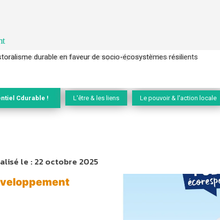
nt
l’arbre pour un modèle économique régénératif du vivant …
ntiel Cdurable !
L'être & les liens
Le pouvoir & l'action locale
lisé le :
22 octobre 2025
développement