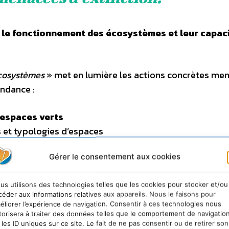
se le fonctionnement des écosystèmes et leur capac
écosystèmes
» met en lumière les actions concrètes me
endance :
 espaces verts
s et typologies d’espaces
tiques
Gérer le consentement aux cookies
ation, renaturation, désimperméabilisation, dépollutio
us utilisons des technologies telles que les cookies pour stocker et/ou
céder aux informations relatives aux appareils. Nous le faisons pour
ource en eau
éliorer l’expérience de navigation. Consentir à ces technologies nous
torisera à traiter des données telles que le comportement de navigatio
d’eau d’ici 2027 (par rapport à 2022)
 les ID uniques sur ce site. Le fait de ne pas consentir ou de retirer son