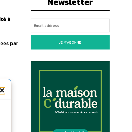
Newsletter
ité à
nées par
JE M'ABONNE
n des
n