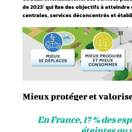
1
de 2023
qui fixe des objectifs à atteindre 
centrales, services déconcentrés et établ
Mieux protéger et valoris
En France, 17 % des esp
éteintes ou 