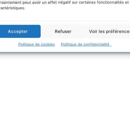
nsentement peut avoir un effet négatif sur certaines fonctionnalités et
des eaux de pluie, sobriété hydrique
ractéristiques.
Accepter
Refuser
Voir les préférence
Politique de cookies
Politique de confidentialité