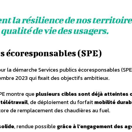
nt la résilience de nos territoir
 qualité de vie des usagers.
s écoresponsables (SPE)
ur la démarche Services publics écoresponsables (SPE)
vembre 2023 qui fixait des objectifs ambitieux.
 SPE montre que
plusieurs cibles sont déjà atteintes 
e
télétravail
, de déploiement du forfait
mobilité durab
ore de remplacement des chaudières au fuel.
olide
, rendue possible
grâce à l’engagement des ag