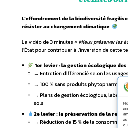
L’effondrement de la biodiversité fragili
résister au changement climatique
.
La vidéo de 3 minutes «
Mieux préserver les 
l’État pour contribuer à l’inversion de cette t
1er levier
:
la gestion écologique des
→ Entretien différencié selon les usage
→ 100 % sans produits phytopharmaceu
→ Plans de gestion écologique, labellis
sols
No
ac
2e levier : la préservation de la ress
am
au
→ Réduction de 15 % de la consommation 
ou