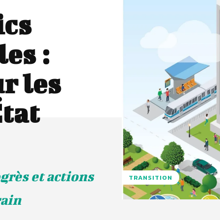
ics
es :
r les
État
grès et actions
TRANSITION
rain