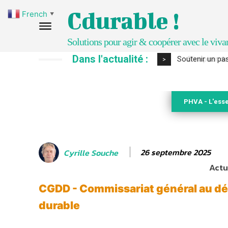
Cdurable !
French
▼
Solutions pour agir & coopérer avec le viva
Dans l'actualité :
S’inspirer de 
>
PHVA - L'esse
26 septembre 2025
Cyrille Souche
Actua
CGDD - Commissariat général au 
durable