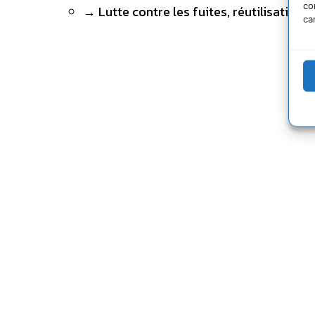
co
→ Lutte contre les fuites, réutilisation 
ca