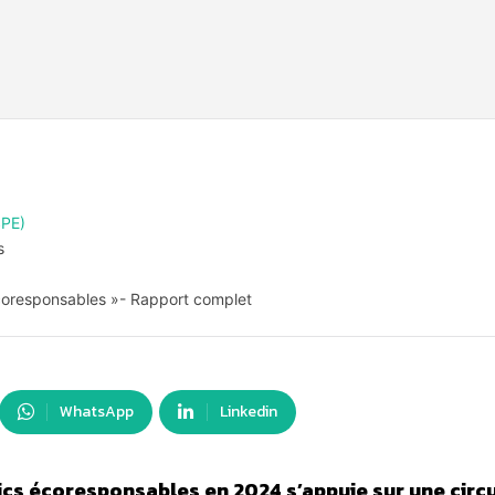
SPE)
s
 écoresponsables »- Rapport complet
WhatsApp
Linkedin
lics écoresponsables en 2024 s’appuie sur une circu