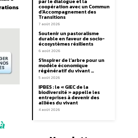
par le dialogue et la
coopération avec un Commun
trations
d’Accompagnement des
Transitions
7 août 2026
Soutenir un pastoralisme
durable en faveur de socio-
écosystèmes résilients
6 août 2026
S’inspirer de l’arbre pour un
modèle économique
régénératif du vivant …
5 août 2026
IPBES : le « GIEC de la
biodiversité » appelle les
entreprises à devenir des
alliées du vivant
4 août 2026
jà