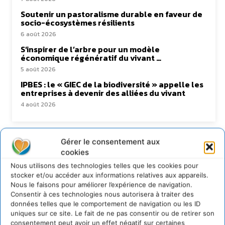
Soutenir un pastoralisme durable en faveur de
socio-écosystèmes résilients
6 août 2026
S’inspirer de l’arbre pour un modèle
économique régénératif du vivant …
5 août 2026
IPBES : le « GIEC de la biodiversité » appelle les
entreprises à devenir des alliées du vivant
4 août 2026
Gérer le consentement aux
Newsletter
cookies
Nous utilisons des technologies telles que les cookies pour
stocker et/ou accéder aux informations relatives aux appareils.
Nous le faisons pour améliorer l’expérience de navigation.
Consentir à ces technologies nous autorisera à traiter des
données telles que le comportement de navigation ou les ID
uniques sur ce site. Le fait de ne pas consentir ou de retirer son
JE M'ABONNE
consentement peut avoir un effet négatif sur certaines