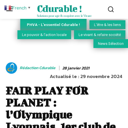
Cdurable !
French
▼
Solutions pour agir & coopérer avec le Vivant
PHVA - L'essentiel Cdurable !
L'être & les liens
Le pouvoir & l'action locale
Le vivant & refaire société
News Sélection
Rédaction Cdurable
28 janvier 2021
Actualisé le :
29 novembre 2024
FAIR PLAY FOR
PLANET :
l’Olympique
Lyonnais, 1er club de