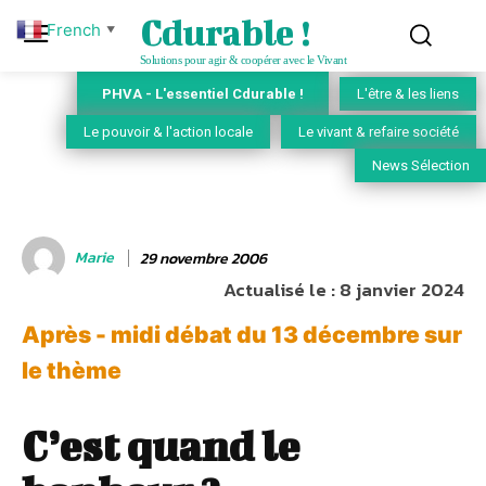
Cdurable !
French
▼
Solutions pour agir & coopérer avec le Vivant
PHVA - L'essentiel Cdurable !
L'être & les liens
Le pouvoir & l'action locale
Le vivant & refaire société
News Sélection
Marie
29 novembre 2006
Actualisé le :
8 janvier 2024
Après - midi débat du 13 décembre sur
le thème
C’est quand le