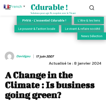
Cdurable !
French
▼
Solutions pour agir & coopérer avec le Vivant
PHVA - L'essentiel Cdurable !
L'être & les liens
Le pouvoir & l'action locale
Le vivant & refaire société
News Sélection
Davidgau
17 juin 2007
Actualisé le :
8 janvier 2024
A Change in the
Climate : Is business
going green?