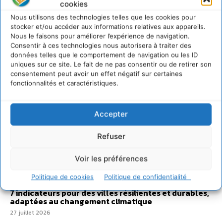
cookies
Sur Cdurable
Nous utilisons des technologies telles que les cookies pour
stocker et/ou accéder aux informations relatives aux appareils.
Nous le faisons pour améliorer l’expérience de navigation.
Consentir à ces technologies nous autorisera à traiter des
Comment le sol français a perdu sa mémoire
données telles que le comportement de navigation ou les ID
hydrique et déréglé tout le territoire (2020-2026)
uniques sur ce site. Le fait de ne pas consentir ou de retirer son
consentement peut avoir un effet négatif sur certaines
2 août 2026
fonctionnalités et caractéristiques.
Développer notre attention aux espèces vivantes
non humaines avec les communs de Zoepolis
30 juillet 2026
Accepter
Un kit citoyen pour lever les freins au
développement des forêts comestibles dans nos
Refuser
villes
29 juillet 2026
Voir les préférences
L’éco-anxiété informe et l’éco-lucidité transforme
Politique de cookies
Politique de confidentialité
28 juillet 2026
7 indicateurs pour des villes résilientes et durables,
adaptées au changement climatique
27 juillet 2026